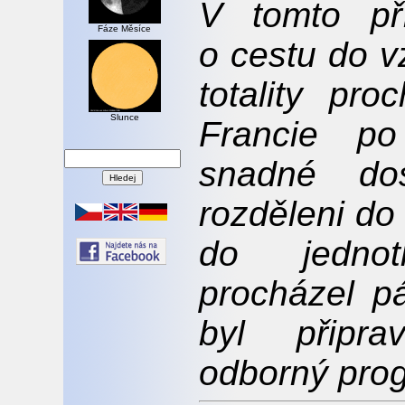
V tomto př
Fáze Měsíce
o cestu do v
totality pr
Slunce
Francie p
snadné dos
rozděleni do
do jednot
procházel p
byl připr
odborný pro