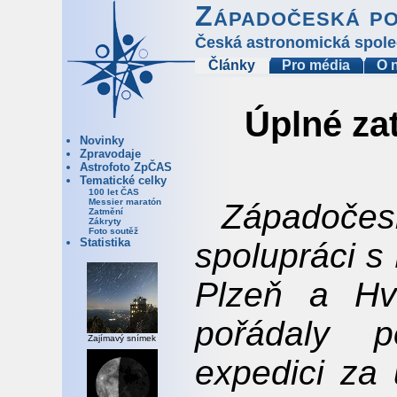
Západočeská p
Česká astronomická spole
Články
Pro média
O 
Úplné za
Novinky
Zpravodaje
Astrofoto ZpČAS
Tematické celky
100 let ČAS
Messier maratón
Západoč
Zatmění
Zákryty
Foto soutěž
Statistika
spolupráci s
Plzeň a Hv
pořádaly p
Zajímavý snímek
expedici za