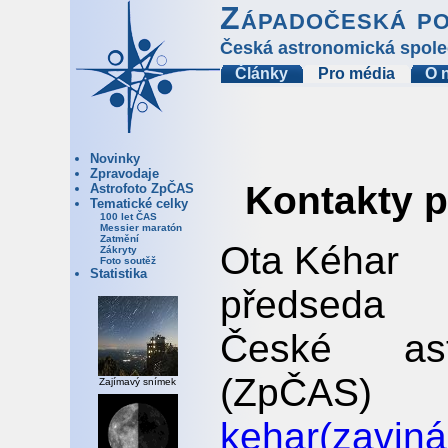
Západočeská p
Česká astronomická spole
Články
Pro média
O 
Novinky
Zpravodaje
Kontakty p
Astrofoto ZpČAS
Tematické celky
100 let ČAS
Messier maratón
Zatmění
Ota Kéhar
Zákryty
Foto soutěž
Statistika
předseda 
České ast
(ZpČAS)
Zajímavý snímek
kehar(zaviná