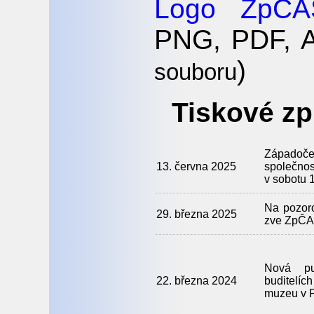
Logo ZpČA
PNG, PDF, 
)
souboru
Tiskové zp
Západoč
13. června 2025
společno
v sobotu 
Na pozoro
29. března 2025
zve ZpČA
Nová pu
22. března 2024
buditelí
muzeu v P