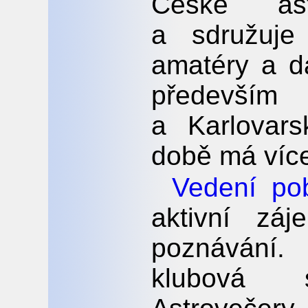
České ast
a sdružuje 
amatéry a d
předevš
a Karlovar
době má více
Vedení po
aktivní zá
poznávání.
klubová 