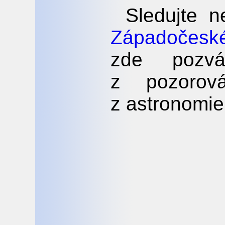
Sledujte n
Západočesk
zde pozv
z pozorová
z astronomie