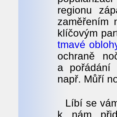
regionu zá
zaměřením n
klíčovým pa
tmavé obloh
ochraně noč
a pořádání 
např. Můří n
Líbí se vám
k nám při