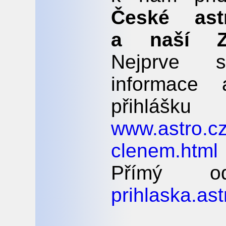
České ast
a naší Z
Nejprve s
informace 
přihlášk
www.astro.cz
clenem.html
Přímý o
prihlaska.ast