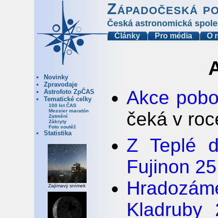
Západočeská p
Česká astronomická spole
Články
Pro média
O 
A
Novinky
Zpravodaje
Akce pobo
Astrofoto ZpČAS
Tematické celky
100 let ČAS
Messier maratón
čeká v ro
Zatmění
Zákryty
Foto soutěž
Statistika
Z Teplé d
Fujinon 2
Hradozá
Zajímavý snímek
Kladruby 