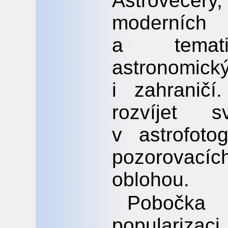
Astroveče
moderníc
a temat
astronomic
i zahranič
rozvíjet 
v astrofoto
pozorovací
oblohou.
Pobočka 
populariza