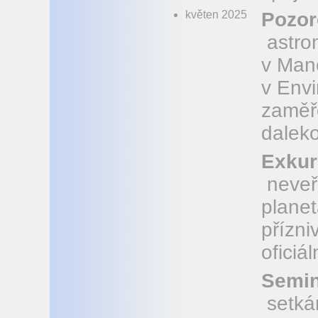
květen 2025
Pozor
astro
v Maně
v Envi
zaměř
dalek
Exkur
neveř
planet
přízni
oficiá
Semin
setkán