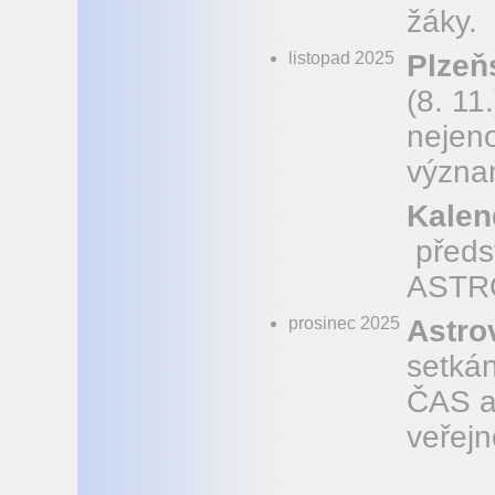
žáky.
listopad 2025
Plzeň
(8. 11
nejen
význam
Kale
předs
ASTR
prosinec 2025
Astro
setká
ČAS a
veřejn