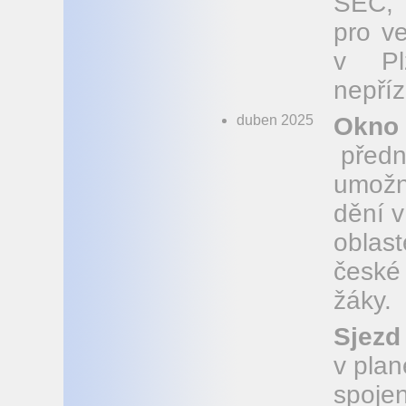
SEČ, 
pro v
v Pl
nepříz
duben 2025
Okno 
předn
umožn
dění 
oblas
české 
žáky.
Sjezd
v pla
spoje