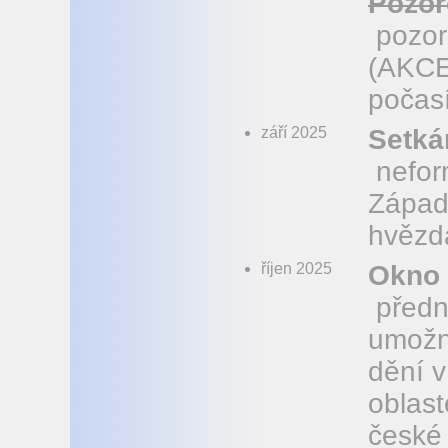
Pozor
pozor
(AKCE
počasí
září 2025
Setká
neform
Západ
hvězd
říjen 2025
Okno 
předn
umožn
dění 
oblas
české 