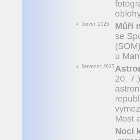
fotogr
oblohy
červen 2025
Můří 
se Spo
(SOM)
u Man
červenec 2025
Astro
20. 7.
astro
republ
vymeze
Most 
Nocí 