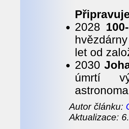
Připravuj
2028
100
hvězdárny 
let od zal
2030
Joha
úmrtí v
astronoma
Autor článku:
Aktualizace: 6