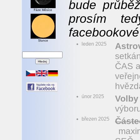
bude průběž
Fáze Měsíce
prosím te
facebookové 
Slunce
leden 2025
Astro
setká
ČAS a
veřejn
hvězd
únor 2025
Volby
výbor
březen 2025
Částe
maxim