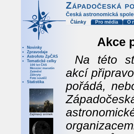
Západočeská p
Česká astronomická spole
Články
Pro média
O 
Akce 
Novinky
Zpravodaje
Na této s
Astrofoto ZpČAS
Tematické celky
100 let ČAS
akcí připrav
Messier maratón
Zatmění
Zákryty
Foto soutěž
pořádá, neb
Statistika
Západoče
astronomic
Zajímavý snímek
organizace