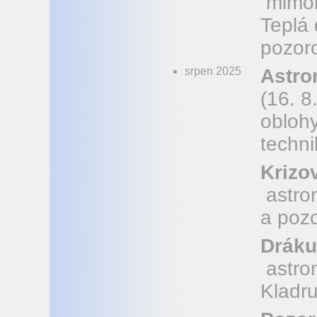
mimoř
Teplá
pozoro
srpen 2025
Astro
(16. 8
obloh
techni
Krizov
astro
a pozo
Dráku
astro
Kladr