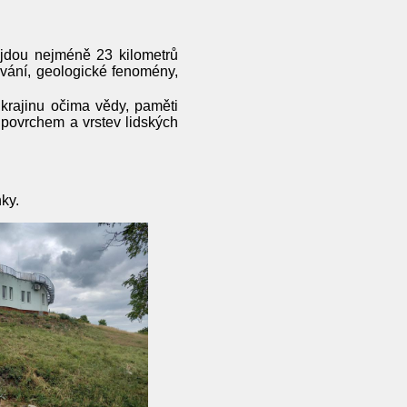
ujdou nejméně 23 kilometrů
ování, geologické fenomény,
krajinu očima vědy, paměti
 povrchem a vrstev lidských
nky.