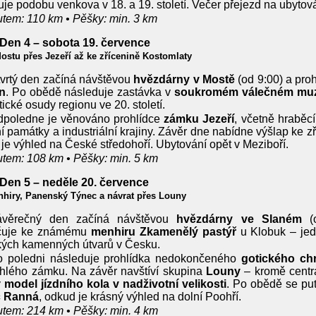
žuje podobu venkova v 18. a 19. století. Večer přejezd na ubytov
tem: 110 km • Pěšky: min. 3 km
 Den 4 – sobota 19. července
ostu přes Jezeří až ke zřícenině Kostomlaty
vrtý den začíná návštěvou
hvězdárny v Mostě
(od 9:00) a pro
n
. Po obědě následuje zastávka v
soukromém válečném mu
ické osudy regionu ve 20. století.
dpoledne je věnováno prohlídce
zámku Jezeří
, včetně hraběcí
ní památky a industriální krajiny. Závěr dne nabídne výšlap ke z
je výhled na České středohoří. Ubytování opět v Meziboří.
tem: 108 km • Pěšky: min. 5 km
 Den 5 – neděle 20. července
hiry, Panenský Týnec a návrat přes Louny
ávěrečný den začíná návštěvou
hvězdárny ve Slaném
(o
čuje ke známému
menhiru Zkamenělý pastýř
u Klobuk – je
kých kamenných útvarů v Česku.
o poledni následuje prohlídka nedokončeného
gotického c
ehlého zámku. Na závěr navštíví skupina
Louny
– kromě centr
ý
model jízdního kola v nadživotní velikosti
. Po obědě se pu
 Ranná
, odkud je krásný výhled na dolní Poohří.
tem: 214 km • Pěšky: min. 4 km