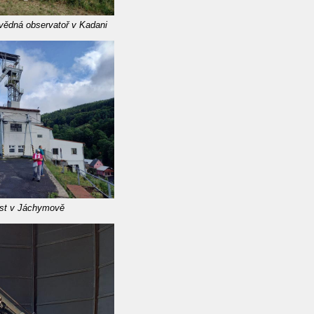
vědná observatoř v Kadani
st v Jáchymově