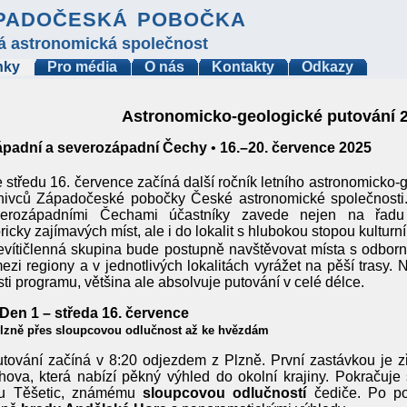
padočeská pobočka
á astronomická společnost
nky
Pro média
O nás
Kontakty
Odkazy
Astronomicko-geologické putování 
ápadní a severozápadní Čechy
•
16.–20. července 2025
 středu 16. července začíná další ročník letního astronomicko
znivců Západočeské pobočky České astronomické společnosti.
erozápadními Čechami účastníky zavede nejen na řadu 
oricky zajímavých míst, ale i do lokalit s hlubokou stopou kulturní 
vítičlenná skupina bude postupně navštěvovat místa s odbor
ezi regiony a v jednotlivých lokalitách vyrážet na pěší trasy. N
sti programu, většina ale absolvuje putování v celé délce.
 Den 1 – středa 16. července
lzně přes sloupcovou odlučnost až ke hvězdám
tování začíná v 8:20 odjezdem z Plzně. První zastávkou je 
ova, která nabízí pěkný výhled do okolní krajiny. Pokračuj
u Těšetic, známému
sloupcovou odlučností
čediče. Po po