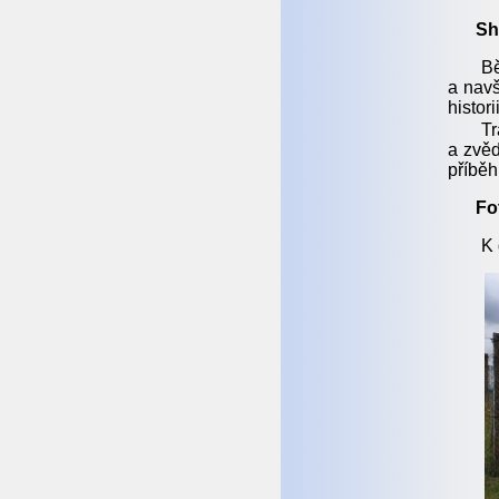
Sh
Bě
a navš
histori
Tr
a zvěd
příběh
Fo
K 