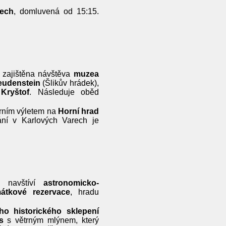
rech
, domluvená od 15:15.
0 zajištěna návštěva
muzea
eudenstein
(Šlikův hrádek),
 Kryštof
. Následuje oběd
rním výletem na
Horní hrad
ání v Karlových Varech je
i navštíví
astronomicko-
átkové rezervace
, hradu
ho historického sklepení
s
s větrným mlýnem, který