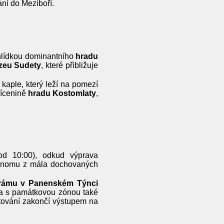
ání do Meziboří.
hlídkou dominantního
hradu
zeu Sudety
, které přibližuje
 kaple, který leží na pomezí
řícenině
hradu Kostomlaty
,
d 10:00), odkud výprava
dnomu z mála dochovaných
hrámu v Panenském Týnci
a s památkovou zónou také
tování zakončí výstupem na