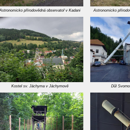
Astronomicko přírodovědná observatoř v Kadani
Astronomicko přírodo
Kostel sv. Jáchyma v Jáchymově
Důl Svorno