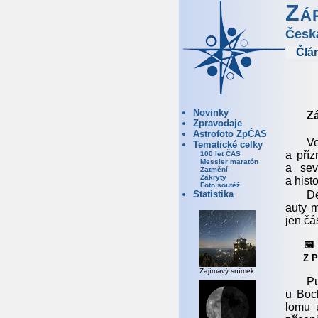
Zá
Česk
Člá
Novinky
Z
Zpravodaje
Astrofoto ZpČAS
Ve
Tematické celky
a pří
100 let ČAS
Messier maratón
a sev
Zatmění
Zákryty
a hist
Foto soutěž
De
Statistika
auty m
jen čá
📅
Z P
Zajímavý snímek
Pu
u Boch
lomu 