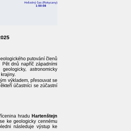
Hvězdný čas (Rokycany)
1:50:09
2025
-geologického putování členů
 Pět dnů napříč západními
geologicky, astronomicky
krajiny.
ným výkladem, přesouvat se
ěkteří účastníci se zúčastní
zřícenina hradu
Hartenštejn
e se ke geologicky cennému
ledni následuje výstup ke