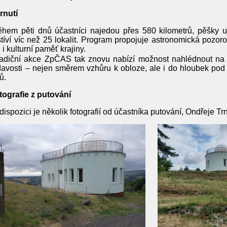
rnutí
hem pěti dnů účastníci najedou přes 580 kilometrů, pěšky 
tíví víc než 25 lokalit. Program propojuje astronomická pozor
i i kulturní paměť krajiny.
adiční akce ZpČAS tak znovu nabízí možnost nahlédnout na 
avosti – nejen směrem vzhůru k obloze, ale i do hloubek pod
ů.
tografie z putování
dispozici je několik fotografií od účastníka putování, Ondřeje Tr