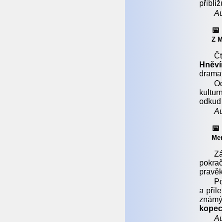
přibli
Au
📅
Z M
Čt
Hněví
dramat
O
kultur
odkud 
Au
📅
Men
Z
pokra
pravě
P
a přil
znám
kopec
Au