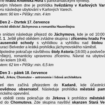
ině
hradu Andělská Hora
s panoramatickými výhledy.
latým hřebem dne je prohlídka
hvězdárny v Karlových Va
ru následuje ubytování v Karlových Varech.
tem: 90 km • Pěšky: min. 4 km
 Den 2 – čtvrtek 17. července
nické dědictví Jáchymova a romantika Hauenštejna
 snídani následuje přejezd do
Jáchymova
, kde je od 10:0
č. 1
. Ještě před obědem zvládne skupina i
zříceninu hradu Fr
hausenské schody
s vyhlídkou a vyhlídku nad
štolou
auraci Belveder a krátká prohlídka jáchymovského náměstí.
dpoledne pokračuje návštěvou
štoly Astoria
(16:00) a podveče
nštejn), romanticky upravenou zříceninu. Návrat na ubytov
án kolem 19:40.
tem: 62 km • Pěšky: min. 6,5 km
 Den 3 – pátek 18. července
aň, Jirkov, Chomutov – astronomie i lidová architektura
řetí den začíná přejezdem do
Kadaně
, kde účastníc
dovědnou observatoř
. Následuje prohlídka
městské pam
orického opevnění.
o obědě cesta pokračuje do
Jirkova
k prohlídce
městské
ud do
Chomutova
. Zde skupina navštíví
skanzen Stará Ve