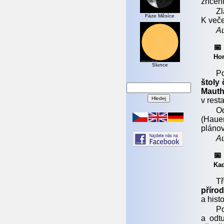
zřícen
Z
Fáze Měsíce
K veče
Au
📅
Hor
Slunce
Po
štoly 
Maut
v rest
O
(Haue
plánov
Au
📅
Kad
T
příro
a hist
P
a odt