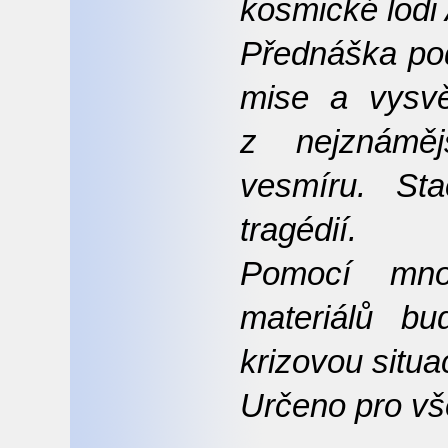
kosmické lodi 
Přednáška pod
mise a vysvět
z nejznáměj
vesmíru. Sta
tragédií.
Pomocí mno
materiálů bu
krizovou situa
Určeno pro vš