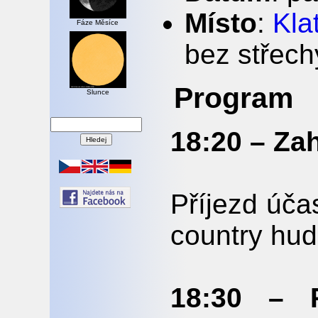
Místo
:
Kla
Fáze Měsíce
bez střech
Program
Slunce
18:20 – Za
Příjezd úča
country hud
18:30 – 