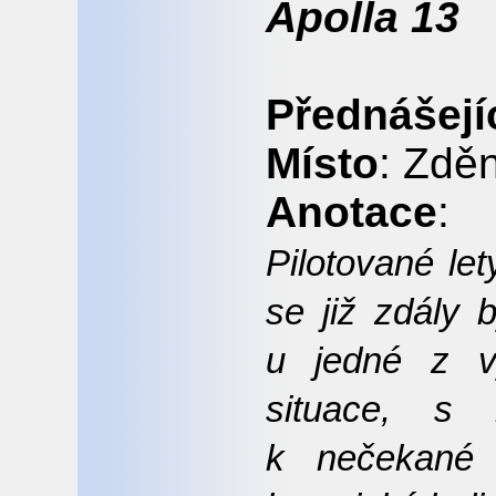
Apolla 13
Přednášejí
Místo
: Zdě
Anotace
:
Pilotované le
se již zdály b
u jedné z vý
situace, s 
k nečekané 