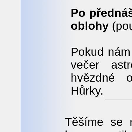
Po přednáš
oblohy
(pou
Pokud nám 
večer ast
hvězdné o
Hůrky.
Těšíme se n