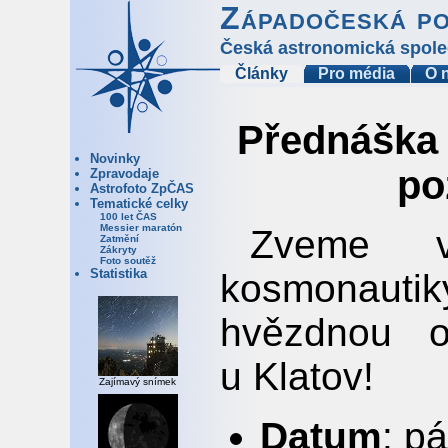
Západočeská p
Česká astronomická spole
Články
Pro média
O 
Přednáška „
Novinky
po
Zpravodaje
Astrofoto ZpČAS
Tematické celky
100 let ČAS
Messier maratón
Zveme 
Zatmění
Zákryty
Foto soutěž
Statistika
kosmonauti
hvězdnou o
u Klatov!
Zajímavý snímek
Datum
: p