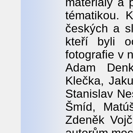
materiály a 
tématikou. 
českých a sl
kteří byli 
fotografie v
Adam Denk
Klečka, Jaku
Stanislav Ne
Šmíd, Matúš
Zdeněk Vojč
autorům moc