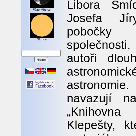
Libora Šmí
Fáze Měsíce
Josefa Jí
pobočky 
Slunce
společnosti
autoři dlou
astronomick
astronomie
navazují na
„Knihovna 
Klepešty, k