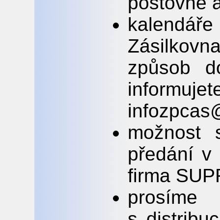
poštovné a
kalendář
Zásilkov
způsob d
inform
infozpca
možnost 
předání v
firma SU
prosíme 
s distribu