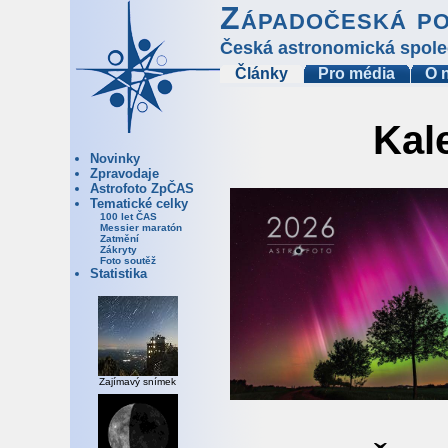
Západočeská p
Česká astronomická spole
Články
Pro média
O 
Kal
Novinky
Zpravodaje
Astrofoto ZpČAS
Tematické celky
100 let ČAS
Messier maratón
Zatmění
Zákryty
Foto soutěž
Statistika
Zajímavý snímek