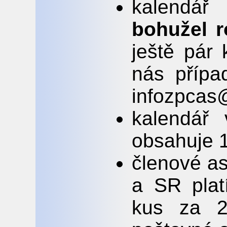
kalendá
bohužel r
ještě pár 
nás přípa
infozpca
kalendář 
obsahuje 1
členové a
a SR platí
kus za 24