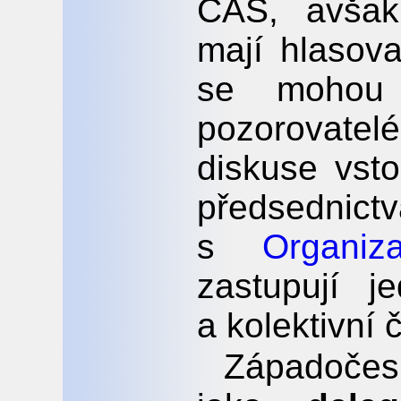
ČAS, avšak
mají hlasova
se mohou 
pozorovatel
diskuse vst
předsednic
s
Organi
zastupují j
a kolektivní 
Západočes