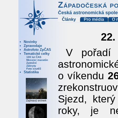
Západočeská p
Česká astronomická spole
Články
Pro média
O 
22.
Novinky
Zpravodaje
V pořadí 
Astrofoto ZpČAS
Tematické celky
100 let ČAS
astronomické
Messier maratón
Zatmění
Zákryty
Foto soutěž
o víkendu
2
Statistika
zrekonstru
Sjezd, kter
Zajímavý snímek
roky, je 