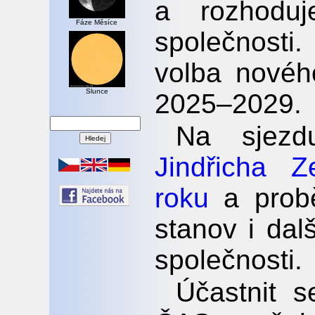
a rozhodu
Fáze Měsíce
společnost
volba nové
Slunce
2025–2029.
Na sjez
Jindřicha Z
roku
a prob
stanov i dal
společnosti.
Účastnit 