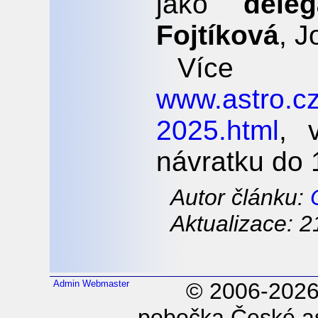
jako
deleg
Fojtíková
, J
Více 
www.astro.cz
2025.html
, 
návratku do 
Autor článku:
Aktualizace: 2
Admin
Webmaster
© 2006-202
pobočka České as