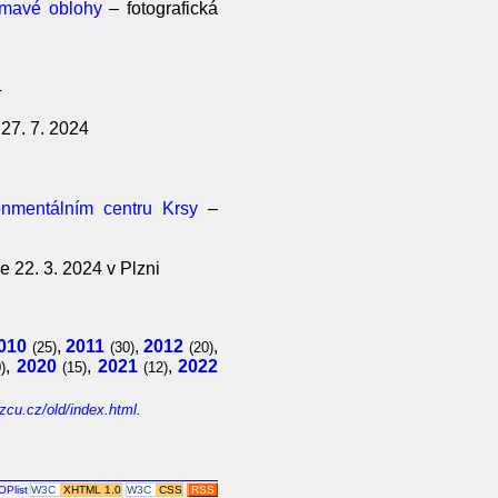
 tmavé oblohy
– fotografická
4
27. 7. 2024
onmentálním centru Krsy
–
 22. 3. 2024 v Plzni
010
,
2011
,
2012
,
(25)
(30)
(20)
,
2020
,
2021
,
2022
)
(15)
(12)
zcu.cz/old/index.html
.
W3C
XHTML 1.0
W3C
CSS
RSS