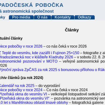
padočeská pobočka
á astronomická společnost
nky
Pro média
O nás
Kontakty
Odkazy
Články
tuální články
Akce pobočky v roce 2026
– co nás čeká v roce 2026
Z Teplé do vesmíru, kde zazářil i Fujinon 25×150
– fotografie z 
Hradozámecká noc v klášteře Kladruby 2026
– v sobotu 22. 8. 
Astronomické pozorování v MOTO
– veřejné astronomické po
2026
Výroční zpráva ZpČAS za rok 2025 s bonusovou přílohou o Rák
chiv článků (za rok 2024)
Kalendář na rok 2025
– do vyprodání
Akce pobočky v roce 2024
– Co nás čeká v roce 2024
Plzeňská okna do vesmíru VI
– velkolepé listopadové setkání z
„Plzeňská okna do vesmíru VI“
– pozvánka na astronomický sem
10 let s Manětínskou oblastí tmavé oblohy
– fotografická galerie