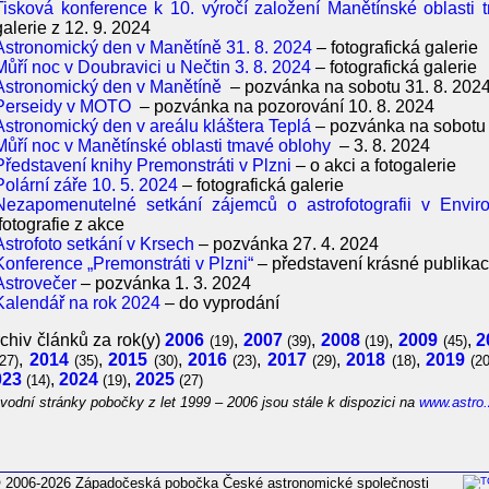
Tisková konference k 10. výročí založení Manětínské oblasti
galerie z 12. 9. 2024
Astronomický den v Manětíně 31. 8. 2024
– fotografická galerie
Můří noc v Doubravici u Nečtin 3. 8. 2024
– fotografická galerie
Astronomický den v Manětíně
– pozvánka na sobotu 31. 8. 202
Perseidy v MOTO
– pozvánka na pozorování 10. 8. 2024
Astronomický den v areálu kláštera Teplá
– pozvánka na sobotu 
Můří noc v Manětínské oblasti tmavé oblohy
– 3. 8. 2024
Představení knihy Premonstráti v Plzni
– o akci a fotogalerie
Polární záře 10. 5. 2024
– fotografická galerie
Nezapomenutelné setkání zájemců o astrofotografii v Envir
fotografie z akce
Astrofoto setkání v Krsech
– pozvánka 27. 4. 2024
Konference „Premonstráti v Plzni“
– představení krásné publikace
Astrovečer
– pozvánka 1. 3. 2024
Kalendář na rok 2024
– do vyprodání
chiv článků za rok(y)
2006
,
2007
,
2008
,
2009
,
2
(19)
(39)
(19)
(45)
,
2014
,
2015
,
2016
,
2017
,
2018
,
2019
(27)
(35)
(30)
(23)
(29)
(18)
(20
023
,
2024
,
2025
(14)
(19)
(27)
vodní stránky pobočky z let 1999 – 2006 jsou stále k dispozici na
www.astro.
 2006-2026 Západočeská pobočka České astronomické společnosti