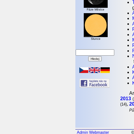
Fáze Měsíce
Slunce
Ar
2013
,
2
(14)
Pů
Admin
Webmaster
©