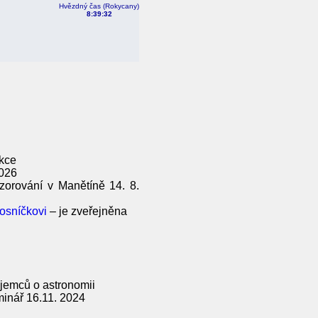
Hvězdný čas (Rokycany)
8:39:32
akce
2026
zorování v Manětíně 14. 8.
osníčkovi
– je zveřejněna
ájemců o astronomii
inář 16.11. 2024