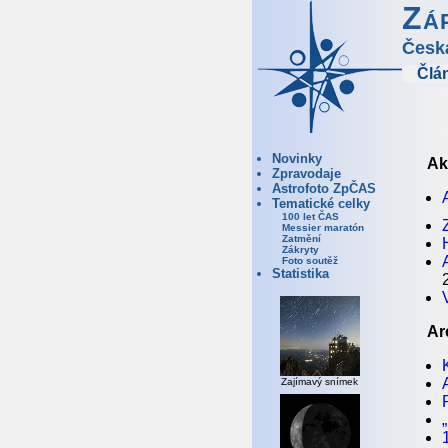
Zá
Česk
Člá
Novinky
Ak
Zpravodaje
Astrofoto ZpČAS
Tematické celky
100 let ČAS
Messier maratón
Zatmění
Zákryty
Foto soutěž
Statistika
Ar
Zajímavý snímek