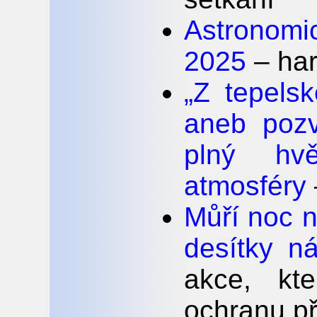
Astronomi
2025
– ha
„Z tepels
aneb poz
plný hv
atmosféry
Můří noc n
desítky n
akce, kte
ochranu př