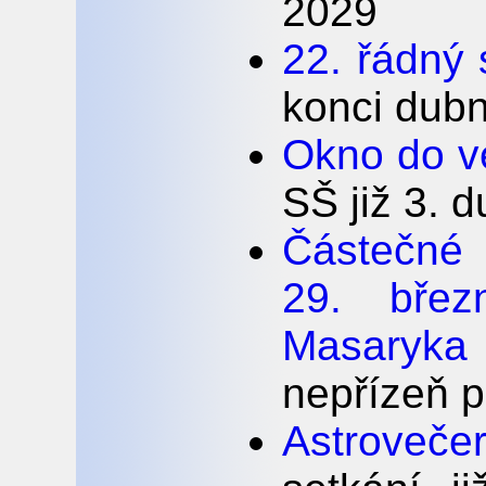
2029
22. řádný
konci dub
Okno do v
SŠ již 3. 
Částečné 
29. bře
Masaryka 
nepřízeň
Astroveče