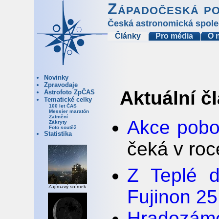
Západočeská p
Česká astronomická spole
Články
Pro média
O 
Novinky
Zpravodaje
Aktuální č
Astrofoto ZpČAS
Tematické celky
100 let ČAS
Messier maratón
Zatmění
Akce pobo
Zákryty
Foto soutěž
Statistika
čeká v ro
Z Teplé d
Zajímavý snímek
Fujinon 2
Hradozá