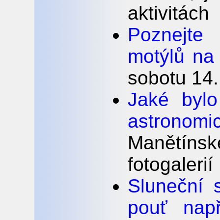
aktivitách
Poznejte
motýlů na
sobotu 14.
Jaké bylo
astronomic
Manětínsk
fotogalerií
Sluneční 
pouť nap