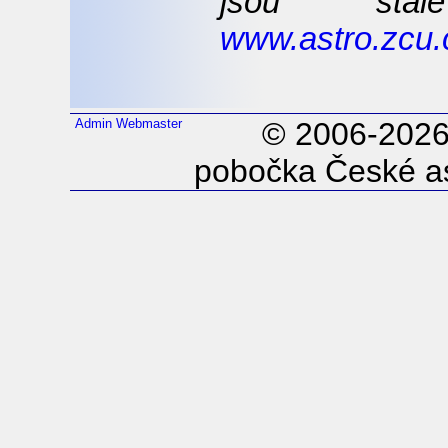
jsou stá
www.astro.zcu.c
Admin
Webmaster
© 2006-202
pobočka České as