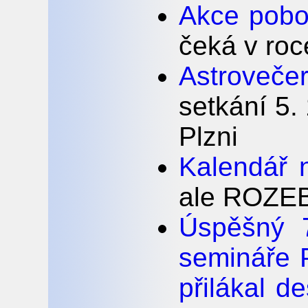
Akce pobo
čeká v ro
Astrovečer
setkání 5.
Plzni
Kalendář 
ale ROZE
Úspěšný 7
semináře 
přilákal d