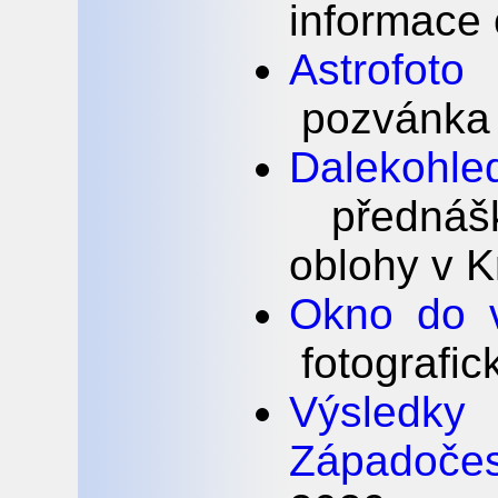
informace 
Astrofot
pozvánka 
Dalekohl
přednášk
oblohy v Kr
Okno do 
fotografic
Výsled
Západoče