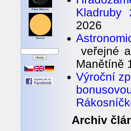
Kladruby 
Fáze Měsíce
2026
Astronomi
Slunce
veřejné a
Manětíně 1
Výroční z
bonus
Rákosníčk
Archiv člá