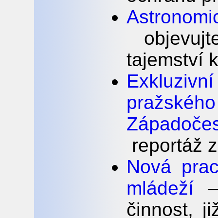
Astronom
objevujt
tajemství k
Exkluziv
pražsk
Západoč
reportáž z
Nová prac
mládeží
– 
činnost, j