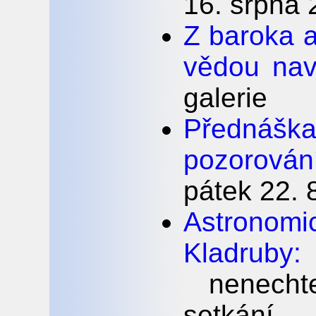
16. srpna
Z baroka a
vědou nav
galerie
Přednáška 
pozorován
pátek 22. 
Astronom
Kladruby
nenechte
setkání