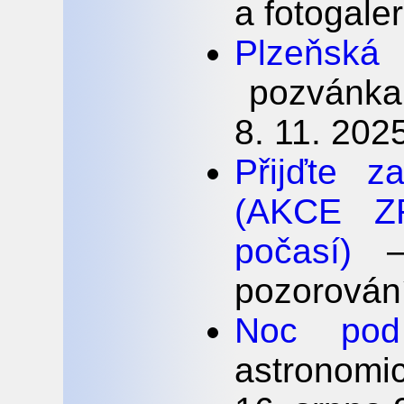
a fotogale
Plzeňská
pozvánka 
8. 11. 202
Přijďte 
(AKCE ZR
počasí)
– 
pozorován
Noc pod
astronomi