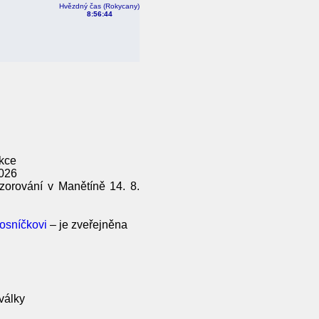
Hvězdný čas (Rokycany)
8:56:44
akce
2026
zorování v Manětíně 14. 8.
osníčkovi
– je zveřejněna
války