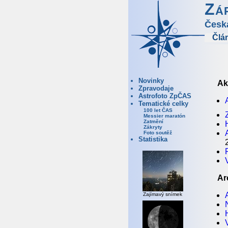
Zá
Česk
Člá
Novinky
Ak
Zpravodaje
Astrofoto ZpČAS
Tematické celky
100 let ČAS
Messier maratón
Zatmění
Zákryty
Foto soutěž
Statistika
Ar
Zajímavý snímek