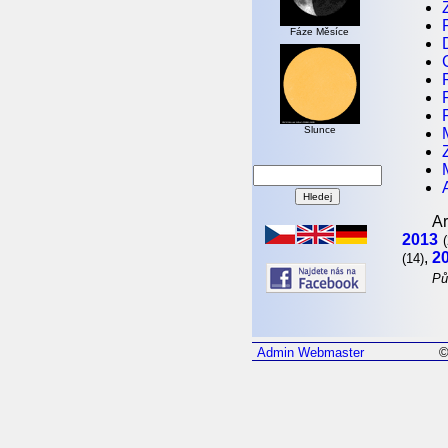
Fáze Měsíce
Slunce
Ar
2013
,
2
(14)
Pů
Admin
Webmaster
©