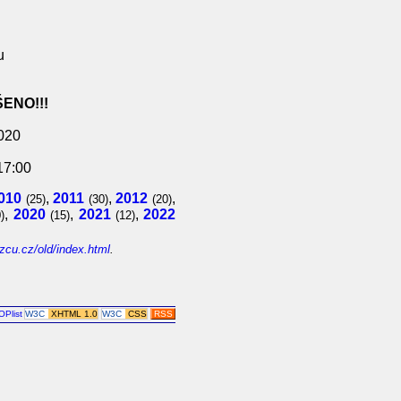
u
ENO!!!
2020
17:00
010
,
2011
,
2012
,
(25)
(30)
(20)
,
2020
,
2021
,
2022
)
(15)
(12)
zcu.cz/old/index.html
.
W3C
XHTML 1.0
W3C
CSS
RSS