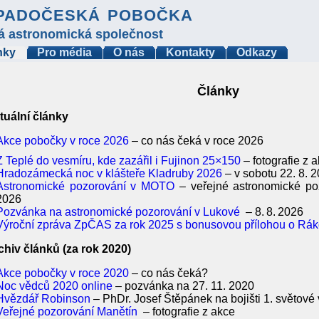
padočeská pobočka
á astronomická společnost
nky
Pro média
O nás
Kontakty
Odkazy
Články
tuální články
Akce pobočky v roce 2026
– co nás čeká v roce 2026
Z Teplé do vesmíru, kde zazářil i Fujinon 25×150
– fotografie z 
Hradozámecká noc v klášteře Kladruby 2026
– v sobotu 22. 8. 
Astronomické pozorování v MOTO
– veřejné astronomické po
2026
Pozvánka na astronomické pozorování v Lukové
– 8. 8. 2026
Výroční zpráva ZpČAS za rok 2025 s bonusovou přílohou o Rák
chiv článků (za rok 2020)
Akce pobočky v roce 2020
– co nás čeká?
Noc vědců 2020 online
– pozvánka na 27. 11. 2020
Hvězdář Robinson
– PhDr. Josef Štěpánek na bojišti 1. světové 
Veřejné pozorování Manětín
– fotografie z akce