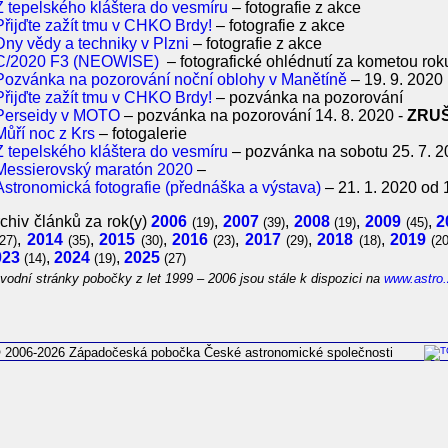
Z tepelského kláštera do vesmíru
– fotografie z akce
Přijďte zažít tmu v CHKO Brdy!
– fotografie z akce
Dny vědy a techniky v Plzni
– fotografie z akce
C/2020 F3 (NEOWISE)
– fotografické ohlédnutí za kometou rok
Pozvánka na pozorování noční oblohy v Manětíně
– 19. 9. 2020
Přijďte zažít tmu v CHKO Brdy!
– pozvánka na pozorování
Perseidy v MOTO
– pozvánka na pozorování 14. 8. 2020 -
ZRUŠ
Můří noc z Krs
– fotogalerie
Z tepelského kláštera do vesmíru
– pozvánka na sobotu 25. 7. 
Messierovský maratón 2020
–
Astronomická fotografie (přednáška a výstava)
– 21. 1. 2020 od 
chiv článků za rok(y)
2006
,
2007
,
2008
,
2009
,
2
(19)
(39)
(19)
(45)
,
2014
,
2015
,
2016
,
2017
,
2018
,
2019
(27)
(35)
(30)
(23)
(29)
(18)
(20
023
,
2024
,
2025
(14)
(19)
(27)
vodní stránky pobočky z let 1999 – 2006 jsou stále k dispozici na
www.astro.
 2006-2026 Západočeská pobočka České astronomické společnosti