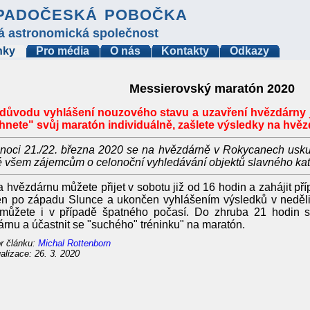
padočeská pobočka
á astronomická společnost
nky
Pro média
O nás
Kontakty
Odkazy
Messierovský maratón 2020
 důvodu vyhlášení nouzového stavu a uzavření hvězdárny 
hnete" svůj maratón individuálně, zašlete výsledky na hvěz
noci 21./22. března 2020 se na hvězdárně v Rokycanech uskut
 všem zájemcům o celonoční vyhledávání objektů slavného kat
 hvězdárnu můžete přijet v sobotu již od 16 hodin a zahájit př
en po západu Slunce a ukončen vyhlášením výsledků v neděli
t můžete i v případě špatného počasí. Do zhruba 21 hodin s
rnu a účastnit se "suchého" tréninku" na maratón.
r článku:
Michal Rottenborn
alizace: 26. 3. 2020