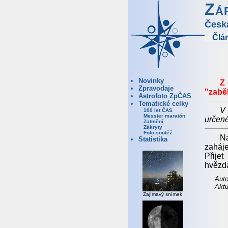
Zá
Česk
Člá
Novinky
Z
Zpravodaje
"zabě
Astrofoto ZpČAS
Tematické celky
V 
100 let ČAS
Messier maratón
určené
Zatmění
Zákryty
Foto soutěž
Na
Statistika
zaháj
Přije
hvězdá
Auto
Aktu
Zajímavý snímek