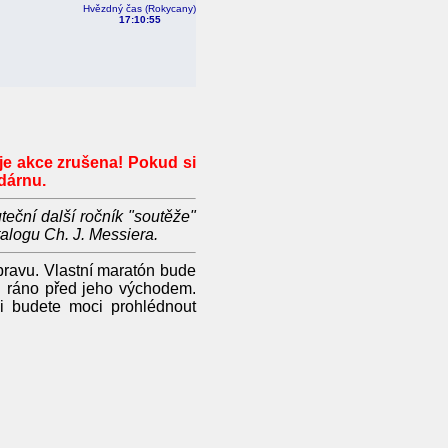
Hvězdný čas (Rokycany)
17:10:55
je akce zrušena! Pokud si
dárnu.
eční další ročník "soutěže"
alogu Ch. J. Messiera.
ípravu. Vlastní maratón bude
 ráno před jeho východem.
i budete moci prohlédnout