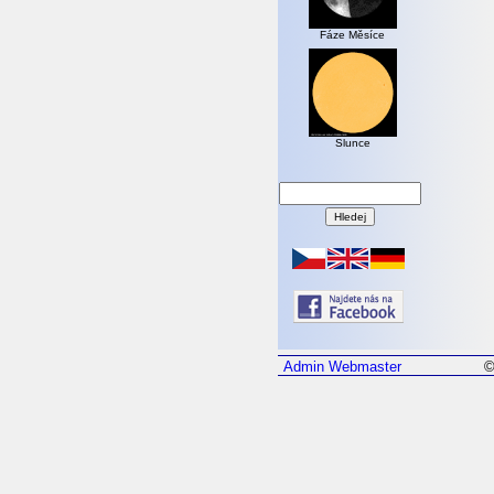
Fáze Měsíce
Slunce
Admin
Webmaster
©