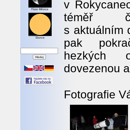
v Rokycanec
Fáze Měsíce
téměř čty
s aktuálním
Slunce
pak pokra
hezkých o
dovezenou a
Fotografie Vá