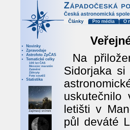
Západočeská p
Česká astronomická spole
Články
Pro média
O 
Veřejn
Novinky
Zpravodaje
Na přilože
Astrofoto ZpČAS
Tematické celky
100 let ČAS
Sidorjaka s
Messier maratón
Zatmění
Zákryty
Foto soutěž
astronomic
Statistika
uskutečnilo
letišti v Ma
Zajímavý snímek
půl deváté 