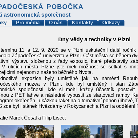
padočeská pobočka
á astronomická společnost
nky
Pro média
O nás
Kontakty
Odkazy
Dny vědy a techniky v Plzni
termínu 11. a 12. 9. 2020 se v Plzni uskutečnil další ročník
dala Západočeská univerzita v Plzni. Část města se během dv
ktivní výstavu složenou z řady expozic, které představily z
. V ulicích města Plzně jste měli možnost se setkat s m
ejícími nejenom z našeho běžného života.
ednotlivé expozice byly umístěné jak na náměstí Repub
očeského muzea v Plzni, kde byl umístěný i stan Zá
nomické společnosti, kde si mohl každý účastník postavit
nou z PET lahve a následně vypustit ze startovací rampy. K
ogram okořeněn i ukázkou raket na alternativní pohon (lihové,
zde byl i stánek Hvězdárny v Rokycanech a Plzni a oddělení 
afie Marek Česal a Filip Lisec: