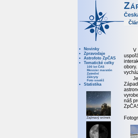
Zá
Česk
Člá
Novinky
V 
Zpravodaje
uspořá
Astrofoto ZpČAS
intera
Tematické celky
obory
100 let ČAS
Messier maratón
vycház
Zatmění
Zákryty
J
Foto soutěž
Západ
Statistika
astro
vyrobe
náš pr
ZpČAS 
Fotogr
Zajímavý snímek