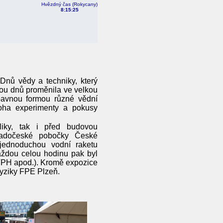
Hvězdný čas (Rokycany)
8:15:25
 Dnů vědy a techniky, který
ou dnů proměnila ve velkou
ábavnou formou různé vědní
noha experimenty a pokusy
liky, tak i před budovou
padočeské pobočky České
 jednoduchou vodní raketu
aždou celou hodinu pak byl
 TPH apod.). Kromě expozice
fyziky FPE Plzeň.