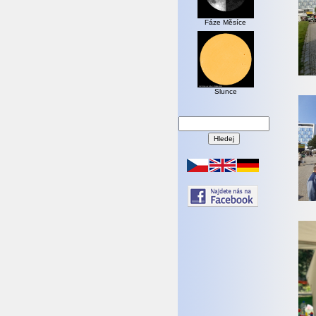
Fáze Měsíce
Slunce