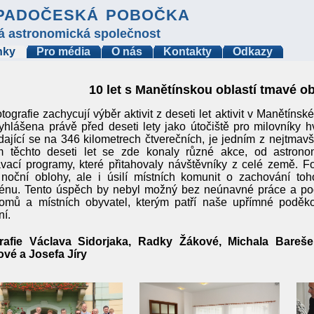
padočeská pobočka
á astronomická společnost
nky
Pro média
O nás
Kontakty
Odkazy
10 let s Manětínskou oblastí tmavé o
tografie zachycují výběr aktivit z deseti let aktivit v Manětínsk
yhlášena právě před deseti lety jako útočiště pro milovníky h
dající se na 346 kilometrech čtverečních, je jedním z nejtmavš
 těchto deseti let se zde konaly různé akce, od astrono
vací programy, které přitahovaly návštěvníky z celé země. F
noční oblohy, ale i úsilí místních komunit o zachování toh
énu. Tento úspěch by nebyl možný bez neúnavné práce a po
nomů a místních obyvatel, kterým patří naše upřímné poděko
í.
rafie Václava Sidorjaka, Radky Žákové, Michala Bareš
ové a Josefa Jíry