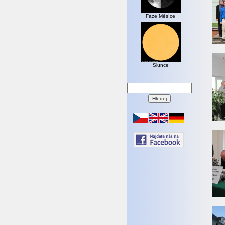
Fáze Měsíce
Slunce