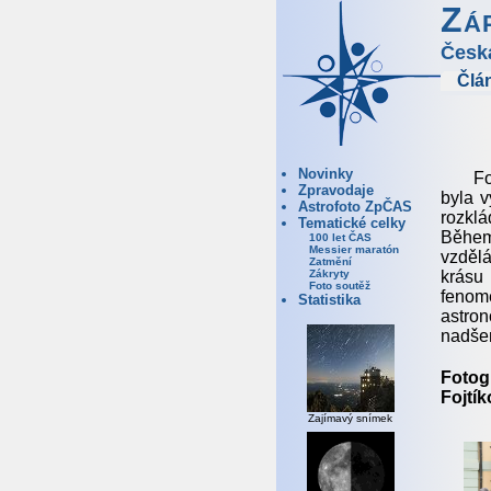
Zá
Česk
Člá
Novinky
Fo
Zpravodaje
byla v
Astrofoto ZpČAS
rozklá
Tematické celky
Během
100 let ČAS
Messier maratón
vzdělá
Zatmění
krásu 
Zákryty
Foto soutěž
fenom
Statistika
astro
nadšen
Fotog
Fojtík
Zajímavý snímek