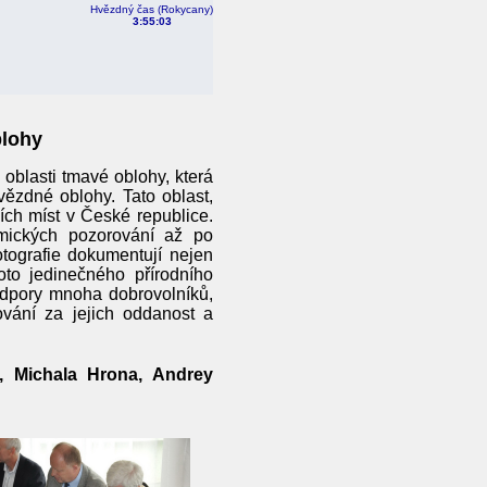
Hvězdný čas (Rokycany)
3:55:06
blohy
é oblasti tmavé oblohy, která
vězdné oblohy. Tato oblast,
ích míst v České republice.
mických pozorování až po
otografie dokumentují nejen
oto jedinečného přírodního
dpory mnoha dobrovolníků,
vání za jejich oddanost a
e, Michala Hrona, Andrey