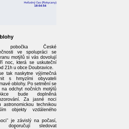
Hvězdný čas (Rokycany)
18:04:54
oblohy
ká pobočka České
ečnosti ve spolupráci se
ranu motýlů si vás dovolují
í noc, která se uskuteční
 od 21h u obce Doubravice.
se tak naskytne výjimečná
it s hmyzími obyvateli
tmavé oblohy. Po setmění se
t na odchyt nočních motýlů
Akce bude doplněná
ozorování. Za jasné noci
 astronomickou technikou
ším objekty vzdáleného
oci" je závislý na počasí,
é doporučují sledovat