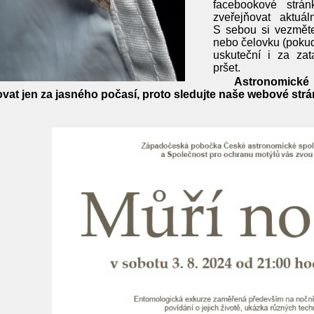
facebookové str
zveřejňovat aktuá
S sebou si vezměte
nebo čelovku (poku
uskuteční i za za
pršet.
Astronomick
ovat jen za jasného počasí, proto sledujte naše webové str