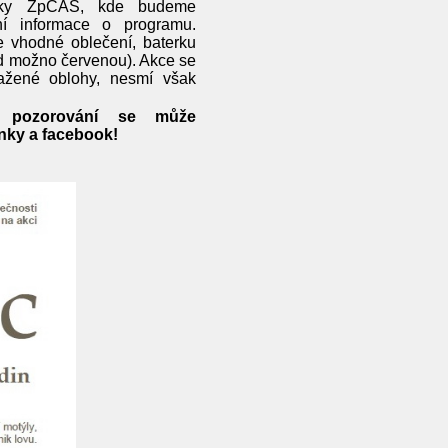
ánky ZpČAS, kde budeme
lní informace o programu.
 vhodné oblečení, baterku
d možno červenou). Akce se
tažené oblohy, nesmí však
é pozorování se může
ánky a facebook!