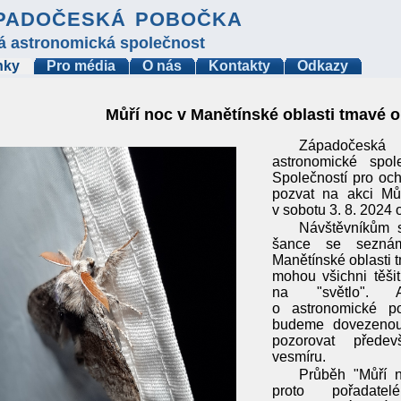
padočeská pobočka
á astronomická společnost
nky
Pro média
O nás
Kontakty
Odkazy
Můří noc v Manětínské oblasti tmavé 
Západočes
astronomické spol
Společností pro och
pozvat na akci Můř
v sobotu 3. 8. 2024
Návštěvníkům 
šance se seznám
Manětínské oblasti 
mohou všichni těši
na "světlo". 
o astronomické p
budeme dovezenou
pozorovat předev
vesmíru.
Průběh "Můří n
proto pořadatel