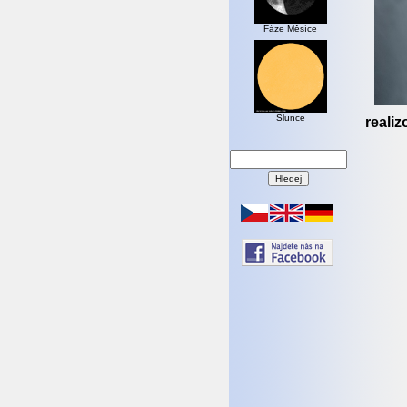
Fáze Měsíce
Slunce
realiz