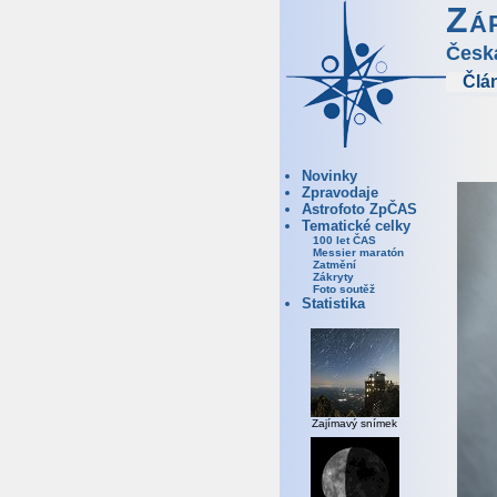
Zá
Česk
Člá
Novinky
Zpravodaje
Astrofoto ZpČAS
Tematické celky
100 let ČAS
Messier maratón
Zatmění
Zákryty
Foto soutěž
Statistika
Zajímavý snímek