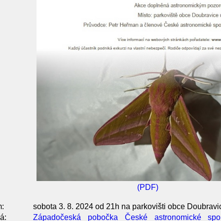
(PDF)
:
sobota 3. 8. 2024 od 21h na parkovišti obce Doubravi
á:
Západočeská pobočka České astronomické spol