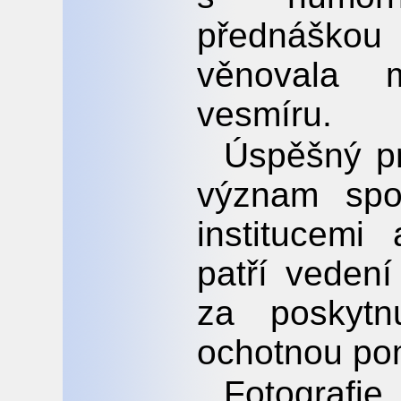
přednáškou 
věnovala 
vesmíru.
Úspěšný pr
význam spo
institucemi
patří veden
za poskytn
ochotnou pom
Fotografi