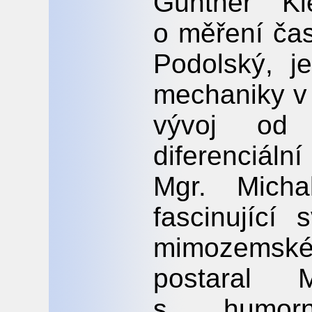
Günther Kle
o měření čas
Podolský, je
mechaniky v a
vývoj od
diferenciál
Mgr. Michal
fascinující
mimozemské
postaral 
s humorn