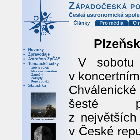
Západočeská p
Česká astronomická spole
Články
Pro média
O 
Plzeňsk
Novinky
Zpravodaje
V sobotu 
Astrofoto ZpČAS
Tematické celky
100 let ČAS
v koncertním
Messier maratón
Zatmění
Zákryty
Foto soutěž
Chválenické u
Statistika
šesté po
z největšíc
Zajímavý snímek
v České repu