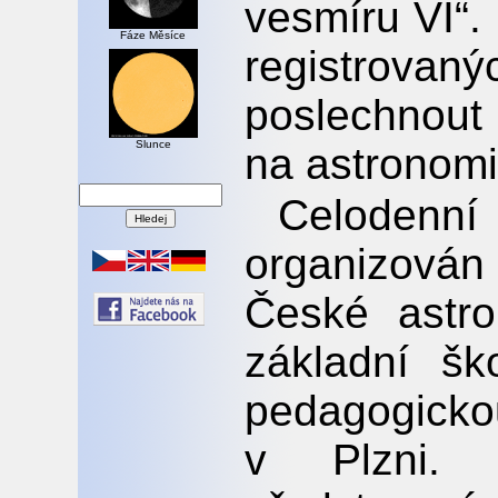
vesmíru VI“. 
Fáze Měsíce
registrovanýc
poslechnout
Slunce
na astronomii
Celodenní
organizová
České astro
základní šk
pedagogicko
v Plzni. 