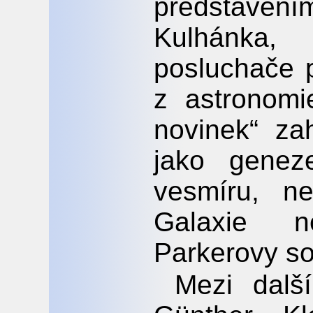
představení
Kulhánka,
posluchače 
z astronomi
novinek“ zah
jako genez
vesmíru, n
Galaxie 
Parkerovy so
Mezi další