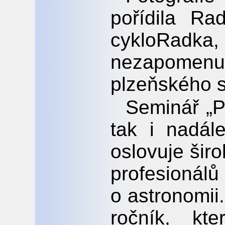
pořídila R
cykloRa
nezapom
plzeňského s
Seminář „P
tak i nadál
oslovuje šir
profesioná
o astronomii
ročník, kt