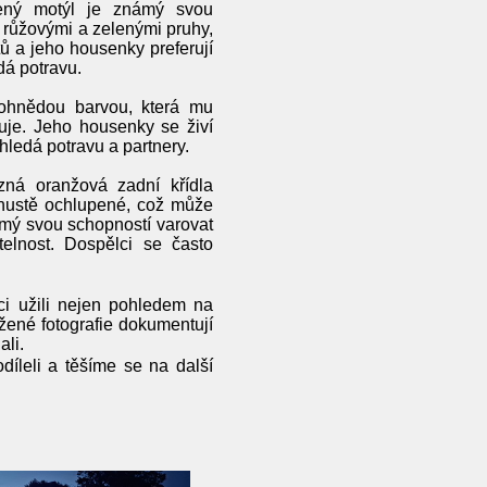
ený motýl je známý svou
i růžovými a zelenými pruhy,
tů a jeho housenky preferují
dá potravu.
ohnědou barvou, která mu
tuje. Jeho housenky se živí
 hledá potravu a partnery.
ná oranžová zadní křídla
 hustě ochlupené, což může
ámý svou schopností varovat
telnost. Dospělci se často
íci užili nejen pohledem na
žené fotografie dokumentují
li.
íleli a těšíme se na další