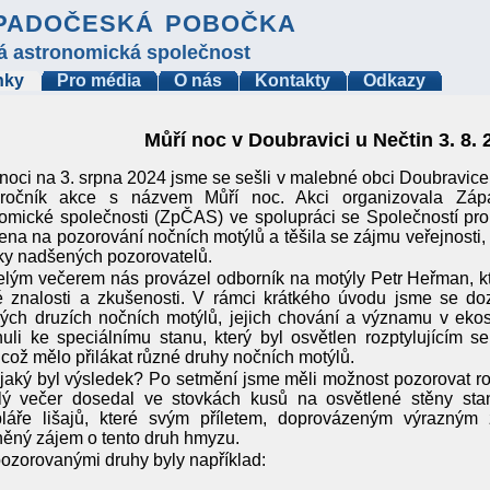
padočeská pobočka
á astronomická společnost
nky
Pro média
O nás
Kontakty
Odkazy
Můří noc v Doubravici u Nečtin 3. 8. 
noci na 3. srpna 2024 jsme se sešli v malebné obci Doubravice
 ročník akce s názvem Můří noc. Akci organizovala Zá
omické společnosti (ZpČAS) ve spolupráci se Společností pro
na na pozorování nočních motýlů a těšila se zájmu veřejnosti, 
ky nadšených pozorovatelů.
lým večerem nás provázel odborník na motýly Petr Heřman, kt
é znalosti a zkušenosti. V rámci krátkého úvodu jsme se do
ných druzích nočních motýlů, jejich chování a významu v ek
uli ke speciálnímu stanu, který byl osvětlen rozptylujícím 
 což mělo přilákat různé druhy nočních motýlů.
jaký byl výsledek? Po setmění jsme měli možnost pozorovat r
lý večer dosedal ve stovkách kusů na osvětlené stěny stan
láře lišajů, které svým příletem, doprovázeným výrazným
ěný zájem o tento druh hmyzu.
ozorovanými druhy byly například: