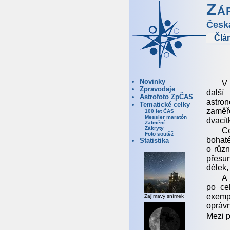
Zá
Česk
Člá
Novinky
V 
Zpravodaje
další
Astrofoto ZpČAS
astron
Tematické celky
zaměře
100 let ČAS
Messier maratón
dvacít
Zatmění
Zákryty
Ce
Foto soutěž
bohat
Statistika
o růz
přesun
délek,
A 
po ce
exemp
Zajímavý snímek
oprávn
Mezi p