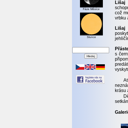
Lišaj
schopn
Fáze Měsíce
což mu
vrbku 
Lišaj
poskyt
Slunce
jehlič
Přást
s čern
připom
predát
vyskyt
At
neznám
krásu 
Dě
setkán
Galeri