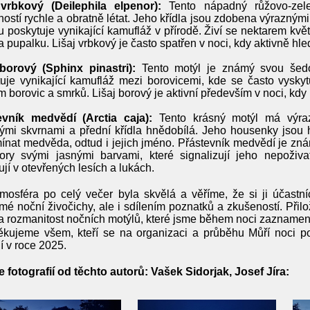
 vrbkový (Deilephila elpenor):
Tento nápadný růžovo-zel
ostí rychle a obratně létat. Jeho křídla jsou zdobena výrazným
 poskytuje vynikající kamufláž v přírodě. Živí se nektarem kvě
a pupalku. Lišaj vrbkový je často spatřen v noci, kdy aktivně hle
 borový (Sphinx pinastri):
Tento motýl je známý svou šed
uje vynikající kamufláž mezi borovicemi, kde se často vysky
ím borovic a smrků. Lišaj borový je aktivní především v noci, kdy
evník medvědí (Arctia caja):
Tento krásný motýl má výraz
ými skvrnami a přední křídla hnědobílá. Jeho housenky jsou
ínat medvěda, odtud i jejich jméno. Přástevník medvědí je zn
ory svými jasnými barvami, které signalizují jeho nepoživa
ují v otevřených lesích a lukách.
mosféra po celý večer byla skvělá a věříme, že si ji účastn
é noční živočichy, ale i sdílením poznatků a zkušeností. Přilo
a rozmanitost nočních motýlů, které jsme během noci zaznamena
kujeme všem, kteří se na organizaci a průběhu Můří noci pod
í v roce 2025.
e fotografií od těchto autorů: Vašek Sidorjak, Josef Jíra: