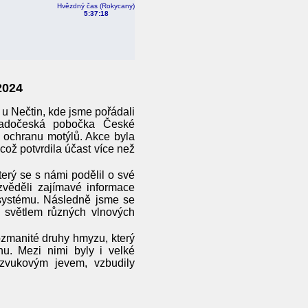
Hvězdný čas (Rokycany)
5:37:20
2024
 u Nečtin, kde jsme pořádali
padočeská pobočka České
 ochranu motýlů. Akce byla
což potvrdila účast více než
erý se s námi podělil o své
zvěděli zajímavé informace
osystému. Následně jsme se
se světlem různých vlnových
ozmanité druhy hmyzu, který
u. Mezi nimi byly i velké
 zvukovým jevem, vzbudily