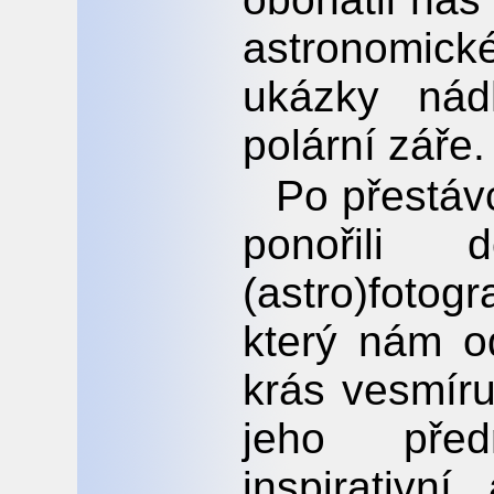
astronomic
ukázky nád
polární záře.
Po přestáv
ponořili 
(astro)foto
který nám od
krás vesmír
jeho pře
inspirativn