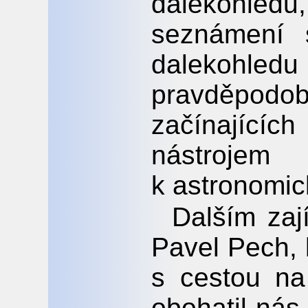
dalekohle
seznámení 
dalekohle
pravděpod
začínajíc
nástroje
k astronomick
Dalším zaj
Pavel Pech, 
s cestou na
obohatil nás