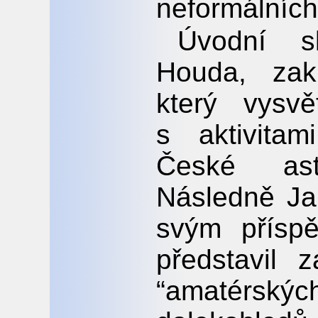
neformálních
Úvodní sl
Houda, zakl
který vysvě
s aktivita
České astr
Následně Ja
svým příspě
představil 
“amatérs