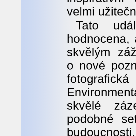
velmi užitečn
Tato udá
hodnocena, 
skvělým záž
o nové pozna
fotografick
Environmen
skvělé zá
podobné se
budoucnosti.