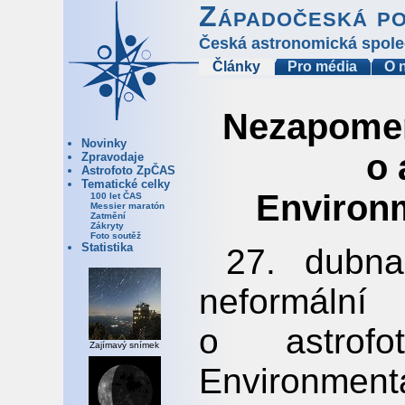
Západočeská p
Česká astronomická spole
Články
Pro média
O 
Nezapomen
Novinky
o 
Zpravodaje
Astrofoto ZpČAS
Tematické celky
Environ
100 let ČAS
Messier maratón
Zatmění
Zákryty
Foto soutěž
Statistika
27. dubna
neformál
o astrofo
Zajímavý snímek
Environment