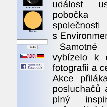
událost u
Fáze Měsíce
pobočka 
společno
Slunce
s Environmen
Samotné p
vybízelo k 
fotografii a
Akce přilá
posluchačů 
plný inspi