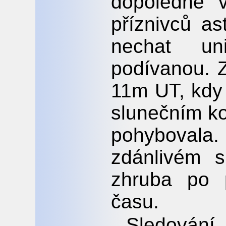
dopoledne v
příznivců as
nechat un
podívanou. 
11m UT, kdy 
slunečním ko
pohybovala.
zdánlivém s
zhruba po 
času.
Sledování