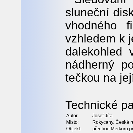
sluneční di
vhodného fi
vzhledem k j
dalekohled 
nádherný p
tečkou na jej
Technické pa
Autor:
Josef Jíra
Místo:
Rokycany, Česká r
Objekt:
přechod Merkuru p