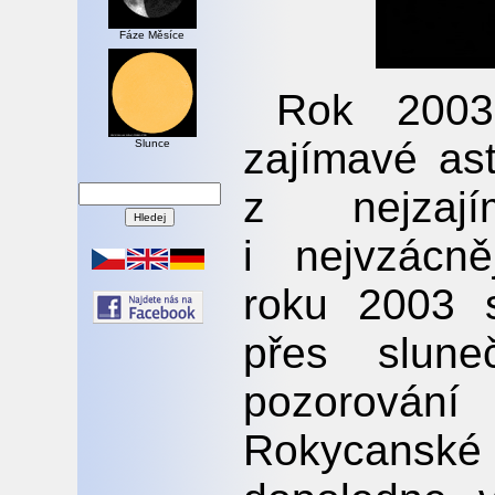
Fáze Měsíce
Rok 2003
zajímavé as
Slunce
z nejzaj
i nejvzácn
roku 2003 
přes slune
pozorován
Rokycanské 