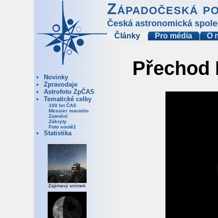
Západočeská p
Česká astronomická spole
Články
Pro média
O 
Přechod 
Novinky
Zpravodaje
Astrofoto ZpČAS
Tematické celky
100 let ČAS
Messier maratón
Zatmění
Zákryty
Foto soutěž
Statistika
Zajímavý snímek