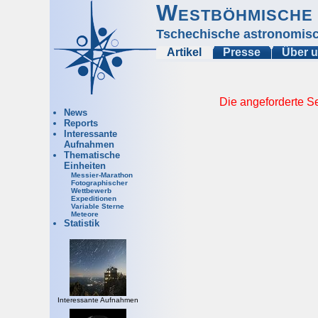
Westböhmische 
Tschechische astronomisc
Artikel
Presse
Über 
Die angeforderte Se
News
Reports
Interessante
Aufnahmen
Thematische
Einheiten
Messier-Marathon
Fotographischer
Wettbewerb
Expeditionen
Variable Sterne
Meteore
Statistik
Interessante Aufnahmen