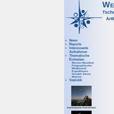
We
Tsch
Arti
News
Reports
Interessante
Aufnahmen
Thematische
Einheiten
Messier-Marathon
Fotographischer
Wettbewerb
Expeditionen
Variable Sterne
Meteore
Statistik
Interessante Aufnahmen