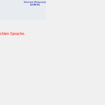
Sternzeit (Rokycany)
12:50:31
nschten Sprache.