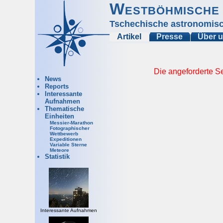
Westböhmische 
Tschechische astronomisc
Artikel
Presse
Über 
Die angeforderte Se
News
Reports
Interessante
Aufnahmen
Thematische
Einheiten
Messier-Marathon
Fotographischer
Wettbewerb
Expeditionen
Variable Sterne
Meteore
Statistik
Interessante Aufnahmen