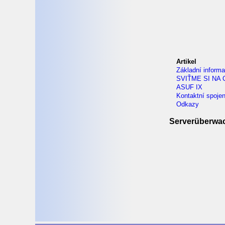
Artikel
Základní inform
SVIŤME SI NA C
ASUF IX
Kontaktní spojen
Odkazy
Serverüberwac