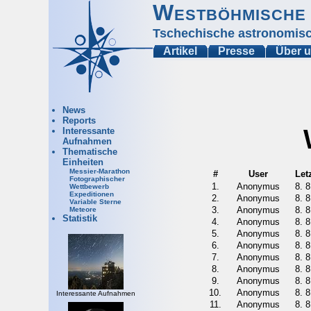
Westböhmische 
Tschechische astronomisc
Artikel
Presse
Über 
News
Reports
Interessante
Aufnahmen
Thematische
Einheiten
Messier-Marathon
#
User
Let
Fotographischer
1.
Anonymus
8. 
Wettbewerb
Expeditionen
2.
Anonymus
8. 
Variable Sterne
3.
Anonymus
8. 
Meteore
Statistik
4.
Anonymus
8. 
5.
Anonymus
8. 
6.
Anonymus
8. 
7.
Anonymus
8. 
8.
Anonymus
8. 
9.
Anonymus
8. 
10.
Anonymus
8. 
Interessante Aufnahmen
11.
Anonymus
8. 