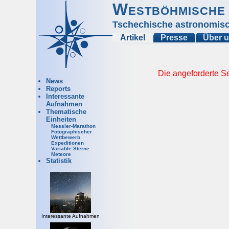
Westböhmische 
Tschechische astronomisc
Artikel
Presse
Über 
Die angeforderte Se
News
Reports
Interessante
Aufnahmen
Thematische
Einheiten
Messier-Marathon
Fotographischer
Wettbewerb
Expeditionen
Variable Sterne
Meteore
Statistik
Interessante Aufnahmen