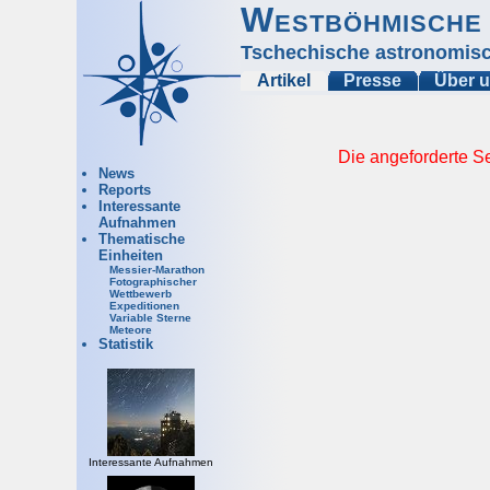
Westböhmische 
Tschechische astronomisc
Artikel
Presse
Über 
Die angeforderte Se
News
Reports
Interessante
Aufnahmen
Thematische
Einheiten
Messier-Marathon
Fotographischer
Wettbewerb
Expeditionen
Variable Sterne
Meteore
Statistik
Interessante Aufnahmen