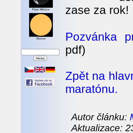
zase za rok!
Fáze Měsíce
Pozvánka p
Slunce
pdf)
Zpět na hlav
maratónu.
Autor článku:
Aktualizace: 2