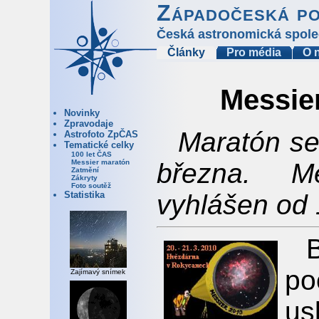
Západočeská p
Česká astronomická spole
Články
Pro média
O 
Messie
Novinky
Zpravodaje
Maratón se 
Astrofoto ZpČAS
Tematické celky
100 let ČAS
března. M
Messier maratón
Zatmění
Zákryty
Foto soutěž
vyhlášen od 
Statistika
p
Zajímavý snímek
us