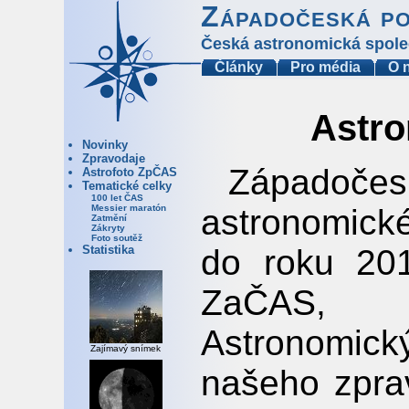
Západočeská p
Česká astronomická spole
Články
Pro média
O 
Astro
Novinky
Zpravodaje
Západoč
Astrofoto ZpČAS
Tematické celky
100 let ČAS
astronomick
Messier maratón
Zatmění
Zákryty
Foto soutěž
do roku 201
Statistika
ZaČAS, k
Astronomický
Zajímavý snímek
našeho zprav