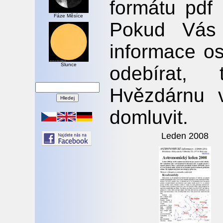
formátu pdf
Fáze Měsíce
Pokud Vás 
informace os
Slunce
odebírat, 
Hvězdárnu 
domluvit.
Leden 2008