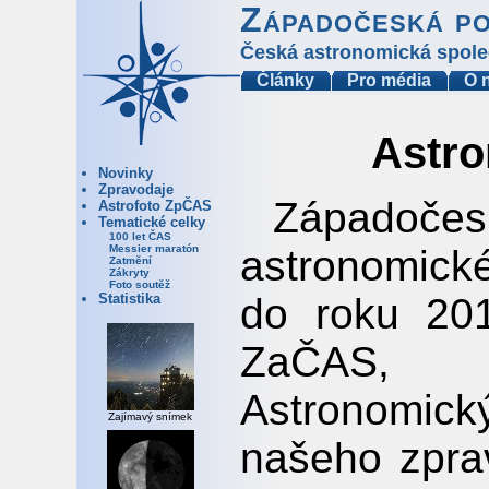
Západočeská p
Česká astronomická spole
Články
Pro média
O 
Astro
Novinky
Zpravodaje
Západoč
Astrofoto ZpČAS
Tematické celky
100 let ČAS
astronomick
Messier maratón
Zatmění
Zákryty
Foto soutěž
do roku 201
Statistika
ZaČAS, k
Astronomický
Zajímavý snímek
našeho zprav