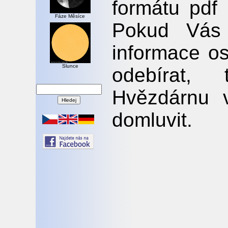
formátu pdf
Fáze Měsíce
Pokud Vás 
informace os
Slunce
odebírat, 
Hvězdárnu 
domluvit.