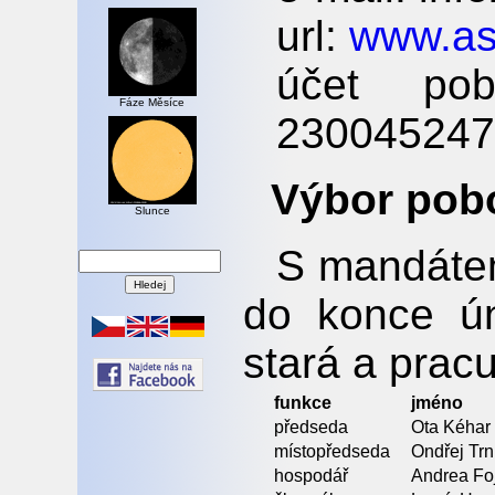
url:
www.as
účet po
Fáze Měsíce
230045247
Výbor pob
Slunce
S mandáte
do konce ú
stará a pracu
funkce
jméno
předseda
Ota Kéhar
místopředseda
Ondřej Tr
hospodář
Andrea Foj