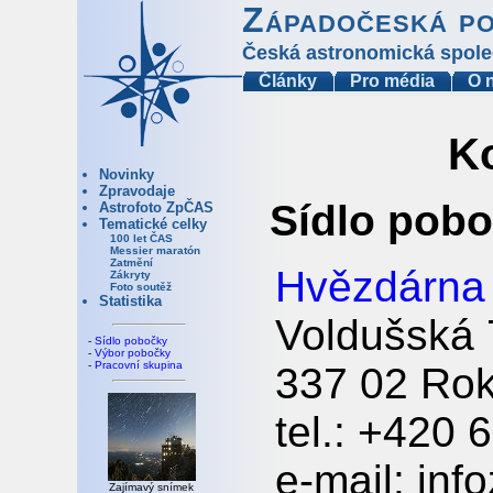
Západočeská p
Česká astronomická spole
Články
Pro média
O 
Ko
Novinky
Zpravodaje
Sídlo pob
Astrofoto ZpČAS
Tematické celky
100 let ČAS
Messier maratón
Zatmění
Hvězdárna 
Zákryty
Foto soutěž
Statistika
Voldušská
-
Sídlo pobočky
-
Výbor pobočky
-
Pracovní skupina
337 02 Ro
tel.: +420 
e-mail: in
Zajímavý snímek