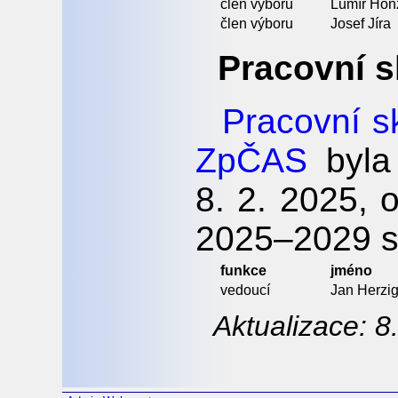
člen výboru
Lumír Hon
člen výboru
Josef Jíra
Pracovní 
Pracovní s
ZpČAS
byla
8. 2. 2025, 
2025–2029 s
funkce
jméno
vedoucí
Jan Herzi
Aktualizace: 8