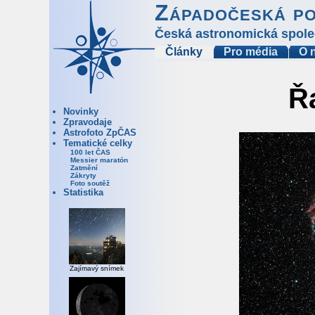
Západočeská p
Česká astronomická spole
Články
Pro média
O 
Ř
Novinky
Zpravodaje
Astrofoto ZpČAS
Tematické celky
100 let ČAS
Messier maratón
Zatmění
Zákryty
Foto soutěž
Statistika
Zajímavý snímek