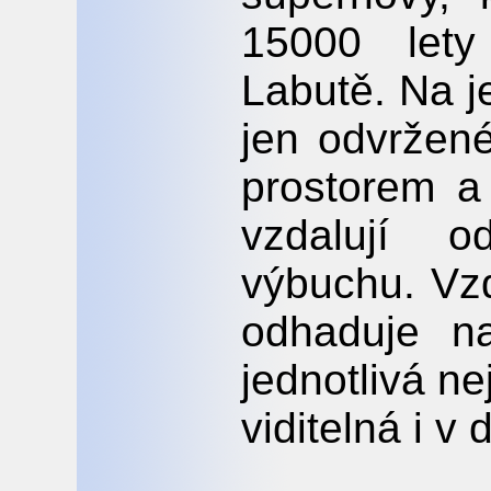
15000 let
Labutě. Na j
jen odvržené
prostorem a
vzdalují o
výbuchu. Vzd
odhaduje n
jednotlivá ne
viditelná i v