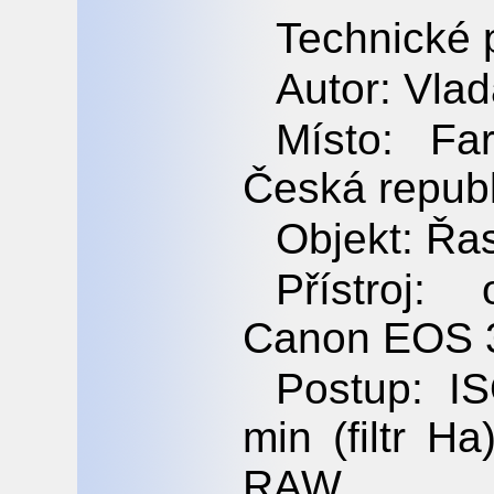
Technické 
Autor: Vla
Místo: Fa
Česká republ
Objekt: Řa
Přístroj:
Canon EOS 
Postup: I
min (filtr Ha
RAW