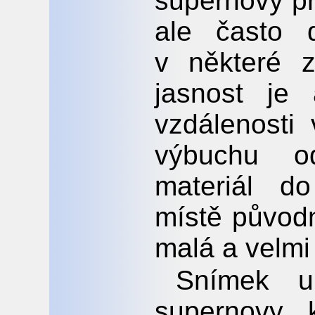
supernovy pr
ale často 
v některé z
jasnost je
vzdálenosti
výbuchu o
materiál d
místě původ
malá a velmi
Snímek uk
supernovy,