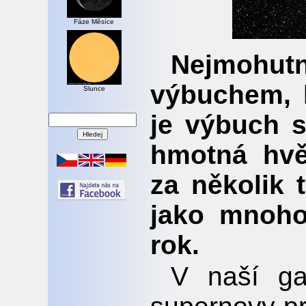
Fáze Měsíce
Nejmohu
výbuchem, 
Slunce
je výbuch s
hmotná hvě
za několik t
jako mnoho
rok.
V naší ga