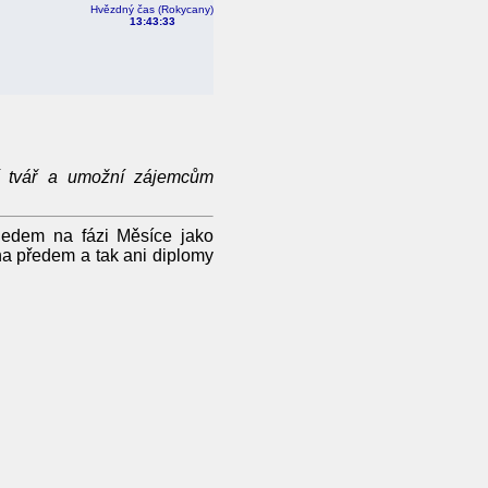
Hvězdný čas (Rokycany)
13:43:33
ší tvář a umožní zájemcům
hledem na fázi Měsíce jako
na předem a tak ani diplomy