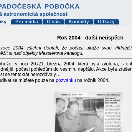
padočeská pobočka
á astronomická společnost
nky
Pro média
O nás
Kontakty
Odkazy
Rok 2004 - další neúspěch
 roce 2004 všichni doufali, že počasí ukáže svou vlídněj
ěžit si nad objekty Messierova katalogu.
hužel v noci 20./21. března 2004, která byla zvolena, s o
dnější, počasí pohledům do vesmíru nepřálo. Akce byla zruše
st se tentokrát nerozdávaly…
dívat se můžete pouze na
pozvánku
na ročník 2004.