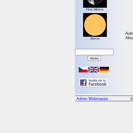
Fáze Měsíce
Auto
Aktu
Slunce
Admin
Webmaster
©