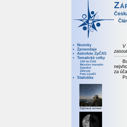
Zá
Česk
Člá
Novinky
V
Zpravodaje
zasout
Astrofoto ZpČAS
Tematické celky
Bo
100 let ČAS
Messier maratón
nejvho
Zatmění
za úča
Zákryty
Foto soutěž
Po
Statistika
Zajímavý snímek