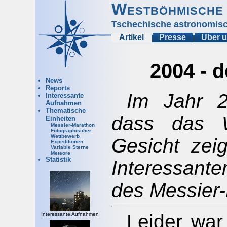
Westböhmische 
Tschechische astronomisc
Artikel
Presse
Über 
2004 - 
News
Reports
Im Jahr 2
Interessante
Aufnahmen
Thematische
dass das W
Einheiten
Messier-Marathon
Fotographischer
Wettbewerb
Gesicht zei
Expeditionen
Variable Sterne
Meteore
Statistik
Interessant
des Messier-
Leider war
Interessante Aufnahmen