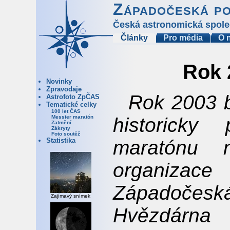
Západočeská p
Česká astronomická spole
Články
Pro média
O 
Rok 
Novinky
Zpravodaje
Rok 2003 
Astrofoto ZpČAS
Tematické celky
100 let ČAS
historicky
Messier maratón
Zatmění
Zákryty
Foto soutěž
maratónu
Statistika
organizac
Západoč
Zajímavý snímek
Hvězdárna 