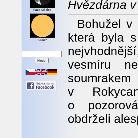
Hvězdárna v
Fáze Měsíce
Bohužel v 
která byla 
Slunce
nejvhodněj
vesmíru n
soumrakem
v Rokycan
o pozorov
obdrželi ale