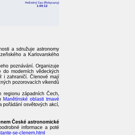
Hvězdný čas (Rokycany)
1:05:12
osti a sdružuje astronomy
Plzeňského a Karlovarského
jeho poznávání. Organizuje
ze do moderních vědeckých
 i zahraničí. Členové mají
ečných pozorovacích víkendů
m regionu západních Čech,
em
Manětínské oblasti tmavé
 a pořádání osvětových akcí,
lenem České astronomické
podrobné informace a poté
stante-se-clenem.html