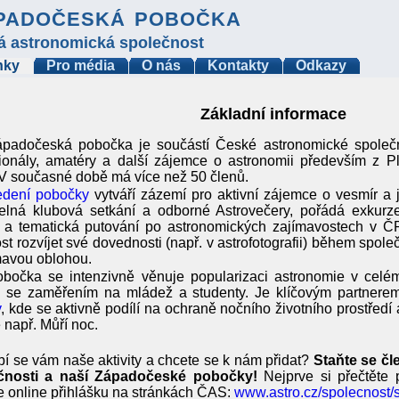
padočeská pobočka
á astronomická společnost
nky
Pro média
O nás
Kontakty
Odkazy
Základní informace
padočeská pobočka je součástí České astronomické společn
sionály, amatéry a další zájemce o astronomii především z 
 V současné době má více než 50 členů.
edení pobočky
vytváří zázemí pro aktivní zájemce o vesmír a 
delná klubová setkání a odborné Astrovečery, pořádá exkur
 a tematická putování po astronomických zajímavostech v ČR
t rozvíjet své dovednosti (např. v astrofotografii) během spol
mavou oblohou.
bočka se intenzivně věnuje popularizaci astronomie v celé
i se zaměřením na mládež a studenty. Je klíčovým partner
y
, kde se aktivně podílí na ochraně nočního životního prostředí
e např. Můří noc.
bí se vám naše aktivity a chcete se k nám přidat?
Staňte se č
čnosti a naší Západočeské pobočky!
Nejprve si přečtěte 
e online přihlášku na stránkách ČAS:
www.astro.cz/spolecnost/