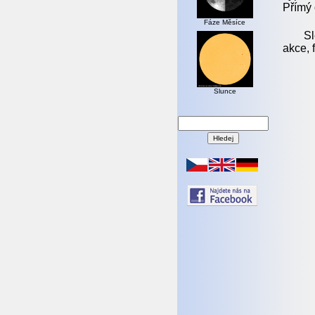
Přímý 
Fáze Měsíce
Sl
akce, 
Slunce