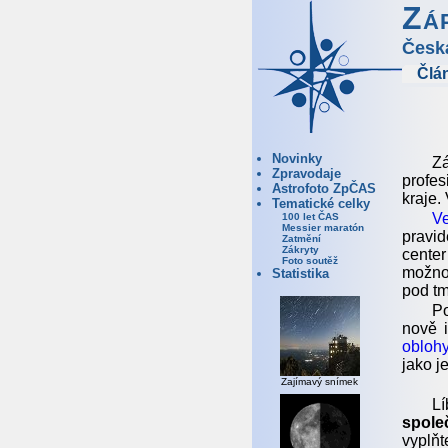
Zá
Česk
Člá
Novinky
Zá
Zpravodaje
profe
Astrofoto ZpČAS
kraje.
Tematické celky
V
100 let ČAS
Messier maratón
pravi
Zatmění
Zákryty
center
Foto soutěž
možnos
Statistika
pod t
Po
nově 
obloh
jako j
Zajímavý snímek
Lí
spole
vyplňt