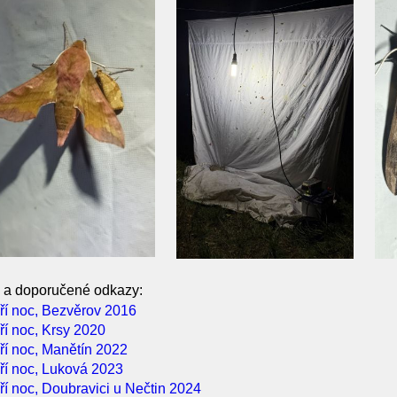
 a doporučené odkazy:
ůří noc, Bezvěrov 2016
ří noc, Krsy 2020
ůří noc, Manětín 2022
ůří noc, Luková 2023
ří noc, Doubravici u Nečtin 2024