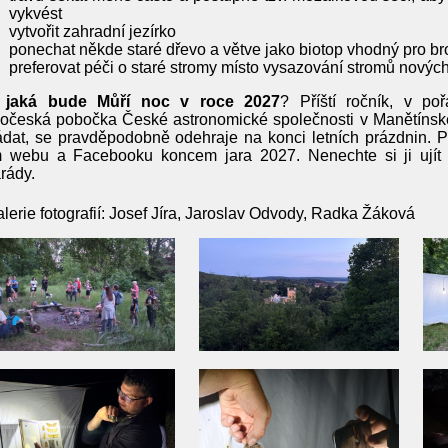
vykvést
vytvořit zahradní jezírko
ponechat někde staré dřevo a větve jako biotop vhodný pro br
preferovat péči o staré stromy místo vysazování stromů novýc
 jaká bude Můří noc v roce 2027
? Příští ročník, v po
očeská pobočka České astronomické společnosti v Manětínské
dat, se pravděpodobně odehraje na konci letních prázdnin. P
 webu a Facebooku koncem jara 2027. Nenechte si ji ujít
rády.
lerie fotografií: Josef Jíra, Jaroslav Odvody, Radka Žáková