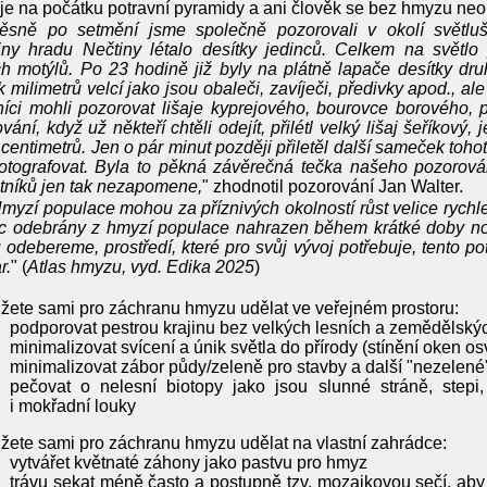
je na počátku potravní pyramidy a ani člověk se bez hmyzu neo
ěsně po setmění jsme společně pozorovali v okolí světluš
iny hradu Nečtiny létalo desítky jedinců. Celkem na světlo 
h motýlů. Po 23 hodině již byly na plátně lapače desítky druhů
k milimetrů velcí jako jsou obaleči, zavíječi, předivky apod., ale i
íci mohli pozorovat lišaje kyprejového, bourovce borového, p
vání, když už někteří chtěli odejít, přilétl velký lišaj šeříkový, 
 centimetrů. Jen o pár minut později přiletěl další sameček tohoto
otografovat. Byla to pěkná závěrečná tečka našeho pozorová
tníků jen tak nezapomene,
" zhodnotil pozorování Jan Walter.
myzí populace mohou za příznivých okolností růst velice rychl
ec odebrány z hmyzí populace nahrazen během krátké doby n
odebereme, prostředí, které pro svůj vývoj potřebuje, tento pot
r.
" (
Atlas hmyzu, vyd. Edika 2025
)
ete sami pro záchranu hmyzu udělat ve veřejném prostoru:
podporovat pestrou krajinu bez velkých lesních a zemědělský
minimalizovat svícení a únik světla do přírody (stínění oken os
minimalizovat zábor půdy/zeleně pro stavby a další "nezelené"
pečovat o nelesní biotopy jako jsou slunné stráně, stepi,
i mokřadní louky
ete sami pro záchranu hmyzu udělat na vlastní zahrádce:
vytvářet květnaté záhony jako pastvu pro hmyz
trávu sekat méně často a postupně tzv. mozaikovou sečí, aby b