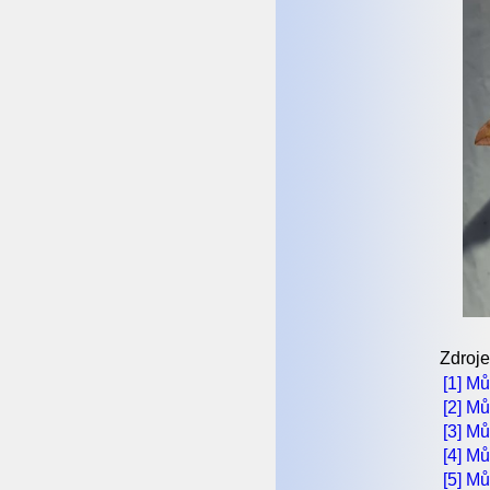
Zdroje
[1] M
[2] Mů
[3] M
[4] M
[5] Mů