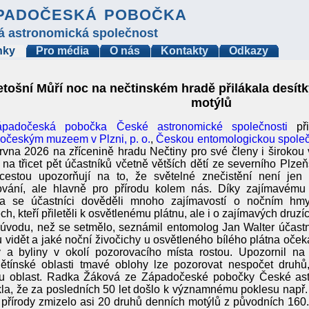
padočeská pobočka
á astronomická společnost
nky
Pro média
O nás
Kontakty
Odkazy
etošní Můří noc na nečtinském hradě přilákala desítk
motýlů
ápadočeská pobočka České astronomické společnosti
při
očeským muzeem v Plzni, p. o.
,
Českou entomologickou společ
rvna 2026 na zřícenině hradu Nečtiny pro své členy i širokou v
o na třicet pět účastníků včetně větších dětí ze severního Plz
 cestou upozorňují na to, že světelné znečistění není jen
ování, ale hlavně pro přírodu kolem nás. Díky zajímavém
ra se účastníci dověděli mnoho zajímavostí o nočním hm
ch, kteří přiletěli k osvětlenému plátnu, ale i o zajímavých druzíc
úvodu, než se setmělo, seznámil entomolog Jan Walter účastn
vidět a jaké noční živočichy u osvětleného bílého plátna oček
y a byliny v okolí pozorovacího místa rostou. Upozornil na
ětínské oblasti tmavé oblohy lze pozorovat nespočet druhů,
ou oblast. Radka Žáková ze Západočeské pobočky České ast
la, že za posledních 50 let došlo k významnému poklesu např.
 přírody zmizelo asi 20 druhů denních motýlů z původních 160. 