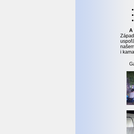
A
Západ
uspořá
našem
i kama
Ga