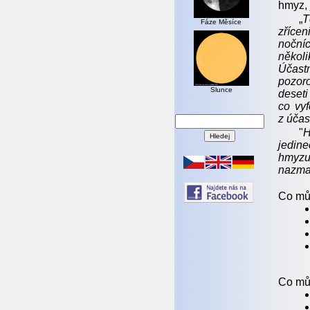
hmyz, 
„
T
Fáze Měsíce
zřícen
nočníc
několi
Účastn
pozoro
Slunce
deseti
co vyf
z účas
"
H
jedin
hmyzu 
nazma
Co můž
Co můž