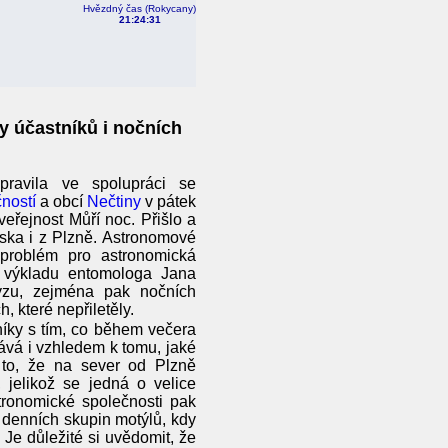
Hvězdný čas (Rokycany)
21:24:32
y účastníků i nočních
pravila ve spolupráci se
ností
a obcí
Nečtiny
v pátek
eřejnost Můří noc. Přišlo a
eňska i z Plzně. Astronomové
 problém pro astronomická
u výkladu entomologa Jana
yzu, zejména pak nočních
h, které nepřiletěly.
íky s tím, co během večera
ává i vzhledem k tomu, jaké
 to, že na sever od Plzně
 jelikož se jedná o velice
ronomické společnosti pak
 denních skupin motýlů, kdy
Je důležité si uvědomit, že