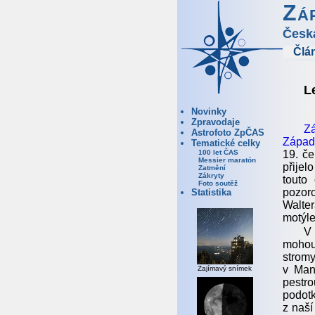
Zá
Česk
Člá
L
Novinky
Zpravodaje
Z
Astrofoto ZpČAS
Západ
Tematické celky
19. če
100 let ČAS
Messier maratón
přijel
Zatmění
Zákryty
touto
Foto soutěž
pozor
Statistika
Walte
motýle
V 
mohou 
strom
v Man
Zajímavý snímek
pestr
podotk
z naší