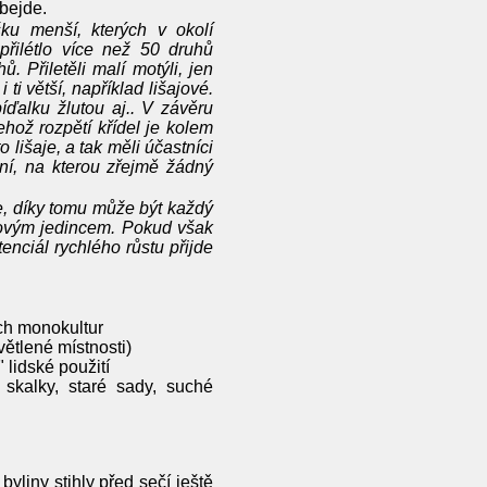
bejde.
ku menší, kterých v okolí
přilétlo více než 50 druhů
. Přiletěli malí motýli, jen
 ti větší, například lišajové.
íďalku žlutou aj.. V závěru
jehož rozpětí křídel je kolem
 lišaje, a tak měli účastníci
ní, na kterou zřejmě žádný
e, díky tomu může být každý
ovým jedincem. Pokud však
enciál rychlého růstu přijde
ch monokultur
větlené místnosti)
 lidské použití
 skalky, staré sady, suché
yliny stihly před sečí ještě