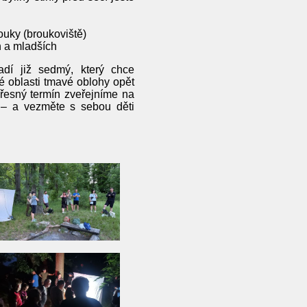
ouky (broukoviště)
h a mladších
řadí již sedmý, který chce
 oblasti tmavé oblohy opět
řesný termín zveřejníme na
 – a vezměte s sebou děti