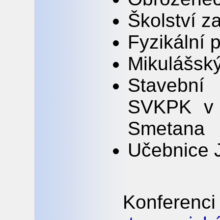
Školství z
Fyzikální 
Mikulášský
Stavební
SVKPK v P
Smetana
Učebnice 
Konfer