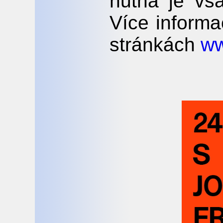
nutná je vša
Více inform
stránkách
ww