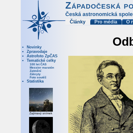
Západočeská p
Česká astronomická spole
Články
Pro média
O 
Odb
Novinky
Zpravodaje
Astrofoto ZpČAS
Tematické celky
100 let ČAS
Messier maratón
Zatmění
Zákryty
Foto soutěž
Statistika
Zajímavý snímek