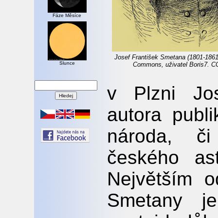
Fáze Měsíce
Josef František Smetana (1801-1861
Slunce
Commons, uživatel Boris7. C
v Plzni Jo
autora publi
národa, či
českého ast
Největším o
Smetany je