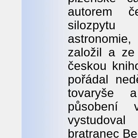
autorem č
silozpytu
astronomie
založil a ze
českou knih
pořádal ned
tovaryše 
působení 
vystudoval
bratranec Be