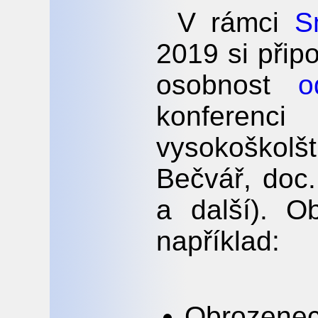
V rámci
S
2019 si při
osobnost
o
konferenci 
vysokoškol
Bečvář, doc
a další). 
například:
Obrozenec