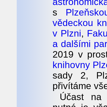
astronomic
s
Plzeňskou
vědeckou kn
v Plzni
,
Faku
a dalšími pa
2019 v pros
knihovny Plz
sady 2, Pl
přivítáme vš
Účast na 