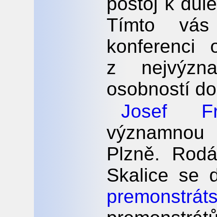
postoj k důle
Tímto vá
konferenci 
z nejvýzn
osobností do
Josef Fr
významnou 
Plzně. Rod
Skalice se 
premonstrát