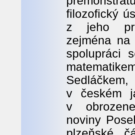
premonstrá
filozofický 
z jeho pr
zejména na 
spolupráci 
matematik
Sedláčke
v českém ja
v obrozene
noviny Pose
plzeňské č