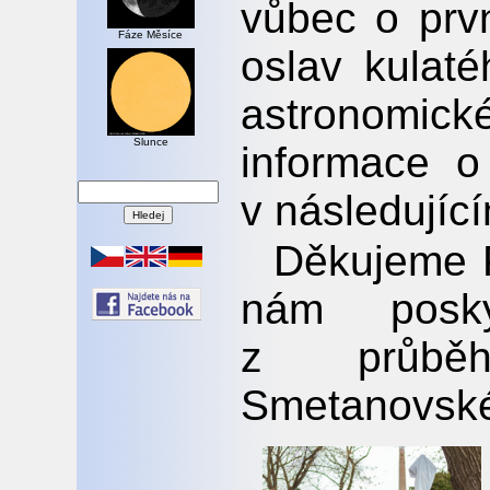
vůbec o prv
Fáze Měsíce
oslav kulat
astronomic
Slunce
informace o
v následujíc
Děkujeme P
nám posky
z průběh
Smetanovské