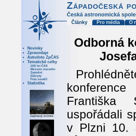
Západočeská p
Česká astronomická spole
Články
Pro média
O 
Odborná ko
Novinky
Josef
Zpravodaje
Astrofoto ZpČAS
Tematické celky
100 let ČAS
Messier maratón
Prohlédnět
Zatmění
Zákryty
Foto soutěž
Statistika
konference
Františka
uspořádali s
Zajímavý snímek
v Plzni 10.