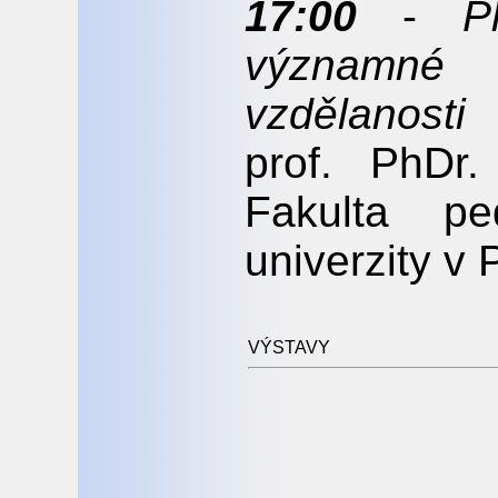
17:00
-
P
významné
vzdělanosti
prof. PhDr
Fakulta pe
univerzity v 
VÝSTAVY