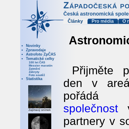
Západočeská p
Česká astronomická spole
Články
Pro média
O 
Astronomic
Novinky
Zpravodaje
Astrofoto ZpČAS
Tematické celky
100 let ČAS
Messier maratón
Přijměte 
Zatmění
Zákryty
Foto soutěž
Statistika
den v areál
pořád
společnost
v
Zajímavý snímek
partnery v s