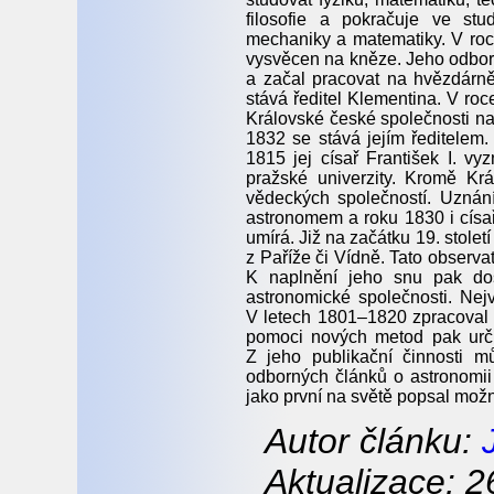
filosofie a pokračuje ve st
mechaniky a matematiky. V roc
vysvěcen na kněze. Jeho odborn
a začal pracovat na hvězdárn
stává ředitel Klementina. V roc
Královské české společnosti na
1832 se stává jejím ředitelem.
1815 jej císař František I. 
pražské univerzity. Kromě Kr
vědeckých společností. Uznán
astronomem a roku 1830 i císař
umírá. Již na začátku 19. stolet
z Paříže či Vídně. Tato observa
K naplnění jeho snu pak do
astronomické společnosti. Nej
V letech 1801–1820 zpracoval
pomoci nových metod pak urči
Z jeho publikační činnosti 
odborných článků o astronomii 
jako první na světě popsal mož
Autor článku:
Aktualizace: 2