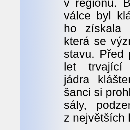
v regionu. 
válce byl kl
ho získala
která se vý
stavu. Před 
let trvajíc
jádra klášt
šanci si pro
sály, podz
z největších