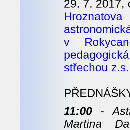
29. 7. 2017,
Hroznatov
astronomick
v Rokycan
pedagogic
střechou z.s.
PŘEDNÁŠK
11:00
-
Ast
Martina Da