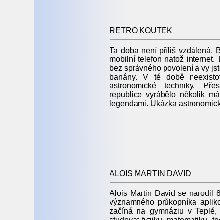
RETRO KOUTEK
Ta doba není příliš vzdálená. 
mobilní telefon natož internet.
bez správného povolení a vy jst
banány. V té době neexisto
astronomické techniky. Př
republice vyrábělo několik mál
legendami. Ukázka astronomické
ALOIS MARTIN DAVID
Alois Martin David se narodil 
významného průkopníka apliko
začíná na gymnáziu v Teplé,
studovat fyziku, matematiku, teo