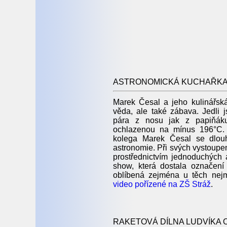
ASTRONOMICKÁ KUCHAŘK
Marek Česal a jeho kulinářsk
věda, ale také zábava. Jedli
pára z nosu jak z papiňák
ochlazenou na mínus 196°C. 
kolega Marek Česal se dlouh
astronomie. Při svých vystoupe
prostřednictvím jednoduchých 
show, která dostala označení
oblíbená zejména u těch nejm
video pořízené na ZŠ Stráž
.
RAKETOVÁ DÍLNA LUDVÍKA