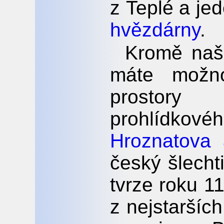
z Teplé a jed
hvězdárny
.
Kromě naši
máte možno
prostory
prohlídkovéh
Hroznatova
český šlecht
tvrze roku 1
z nejstaršíc