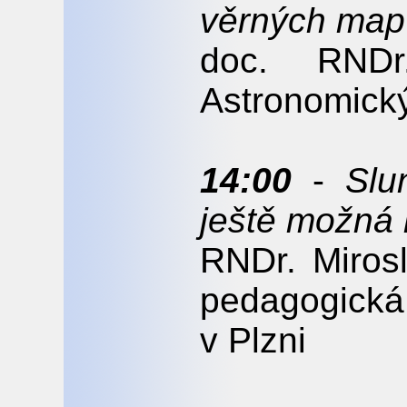
věrných map
doc. RNDr
Astronomick
14:00
-
Slu
ještě možná 
RNDr. Miros
pedagogická
v Plzni