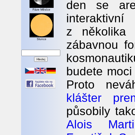
den se are
Fáze Měsíce
interakti
z několika 
Slunce
zábavnou fo
kosmonauti
budete moci 
Proto neváh
klášter pre
působily tak
Alois Mart