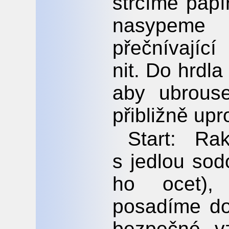
strčíme papí
nasypeme
přečnívajíc
nit. Do hrdla
aby ubrous
přibližně upr
Start: Ra
s jedlou sod
ho ocet),
posadíme do
bezpečné vz