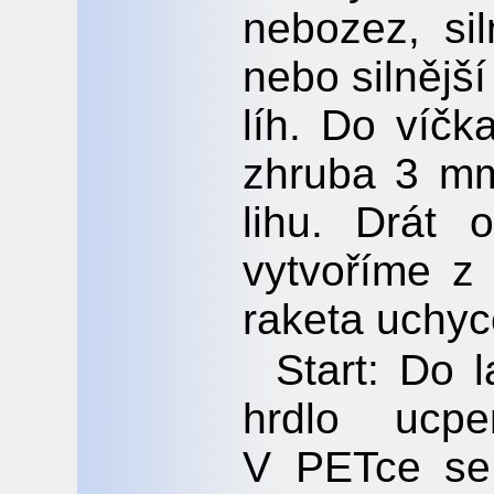
nebozez, sil
nebo silnější
líh. Do víč
zhruba 3 mm
lihu. Drát
vytvoříme z
raketa uchyc
Start: Do l
hrdlo ucp
V PETce se 