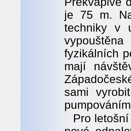
Překvapivě d
je 75 m. N
techniky v 
vypouštěna
fyzikálních 
mají návště
Západočes
sami vyrobi
pumpováním 
Pro letošní