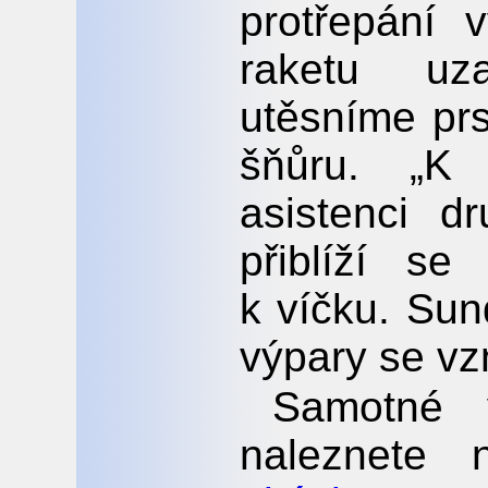
protřepání 
raketu uz
utěsníme pr
šňůru. „K 
asistenci d
přiblíží s
k víčku. Sun
výpary se vzn
Samotné v
naleznete 