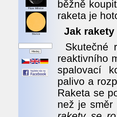
běžně koupit
Fáze Měsíce
raketa je hot
Jak rakety
Slunce
Skutečné r
reaktivního 
spalovací k
palivo a rozp
Raketa se p
než je směr
rakety se ro