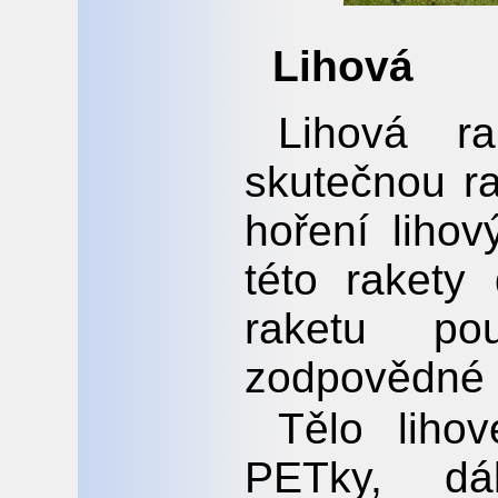
Lihová
Lihová ra
skutečnou r
hoření liho
této raket
raketu po
zodpovědné 
Tělo liho
PETky, dá