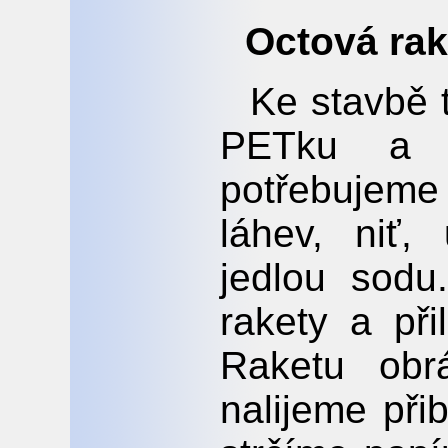
Octová rak
Ke stavbě 
PETku a k
potřebujem
láhev, niť,
jedlou sodu
rakety a při
Raketu obr
nalijeme při