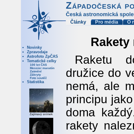
Západočeská p
Česká astronomická spole
Články
Pro média
O 
Rakety 
Novinky
Zpravodaje
Raketu do
Astrofoto ZpČAS
Tematické celky
100 let ČAS
družice do 
Messier maratón
Zatmění
Zákryty
Foto soutěž
nemá, ale m
Statistika
principu jak
doma každý.
Zajímavý snímek
rakety nale