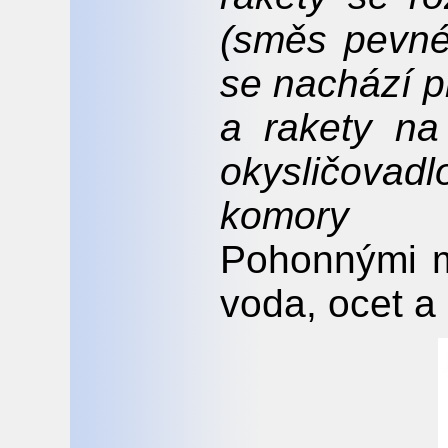
(směs pevné
se nachází p
a rakety na
okysličova
komory p
Pohonnými m
voda, ocet a 