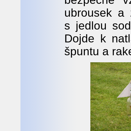
ubrousek a 
s jedlou sod
Dojde k natl
špuntu a rake