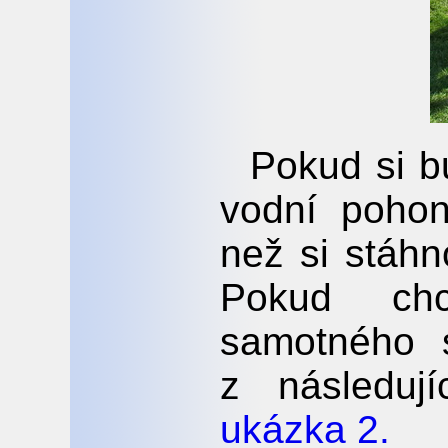
Pokud si bu
vodní pohon
než si stáh
Pokud ch
samotného s
z následuj
ukázka 2.