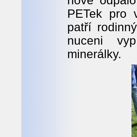
nové odpalo
PETek pro v
patří rodinn
nuceni vyp
minerálky.