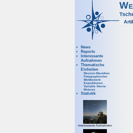
We
Tsch
Arti
News
Reports
Interessante
Aufnahmen
Thematische
Einheiten
Messier-Marathon
Fotographischer
Wettbewerb
Expeditionen
Variable Sterne
Meteore
Statistik
Interessante Aufnahmen