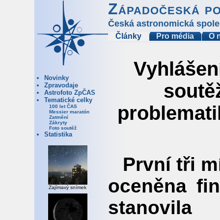
Západočeská p
Česká astronomická spole
Články
Pro média
O 
Vyhlášení
Novinky
soutě
Zpravodaje
Astrofoto ZpČAS
Tematické celky
problemati
100 let ČAS
Messier maratón
Zatmění
Zákryty
Foto soutěž
Statistika
První tři 
oceněna fin
Zajímavý snímek
stanovila