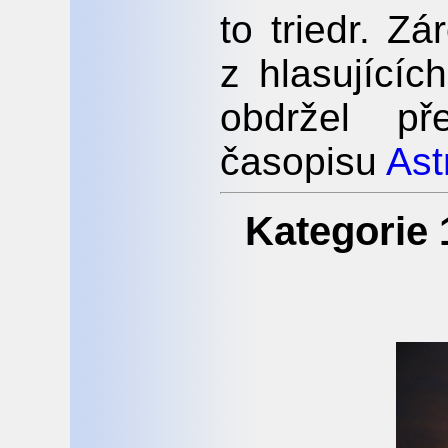
to triedr. Z
z hlasujícíc
obdržel př
časopisu
Ast
Kategorie 