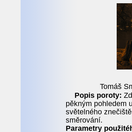
Tomáš Sm
Popis poroty:
Zda
pěkným pohledem uk
světelného znečiště
směrování.
Parametry použitéh