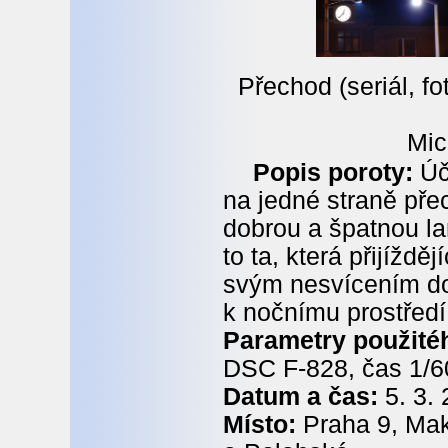
Přechod (seriál, fo
Mic
Popis poroty:
Úč
na jedné straně pře
dobrou a špatnou la
to ta, která přijíždě
svým nesvícením do
k nočnímu prostředí
Parametry použitéh
DSC F-828, čas 1/6
Datum a čas:
5. 3.
Místo:
Praha 9, Mak