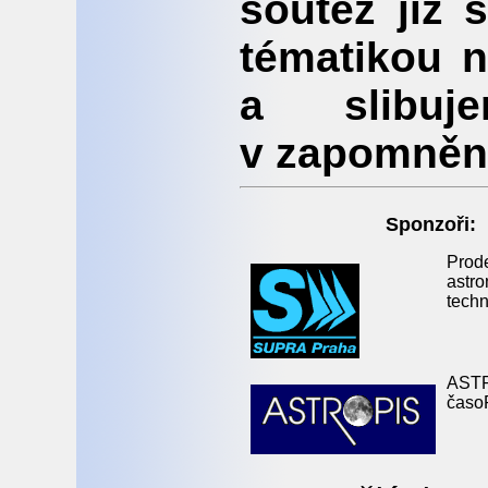
soutěž již 
tématikou n
a slibuj
v zapomněn
Sponzoři:
Prod
astr
techn
AST
časo