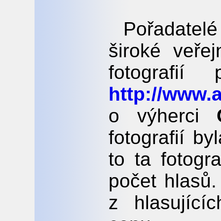
Pořadatel
široké veře
fotografií
http://www.
o výherci
fotografií b
to ta fotogra
počet hlasů.
z hlasující