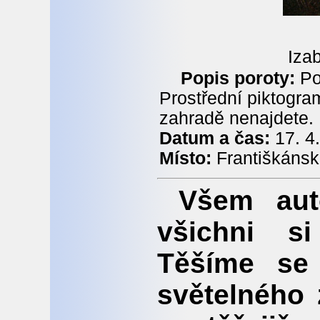
Iza
Popis poroty:
Por
Prostřední piktogr
zahradě nenajdete.
Datum a čas:
17. 4
Místo:
Františkánsk
Všem aut
všichni s
Těšíme se
světelného 