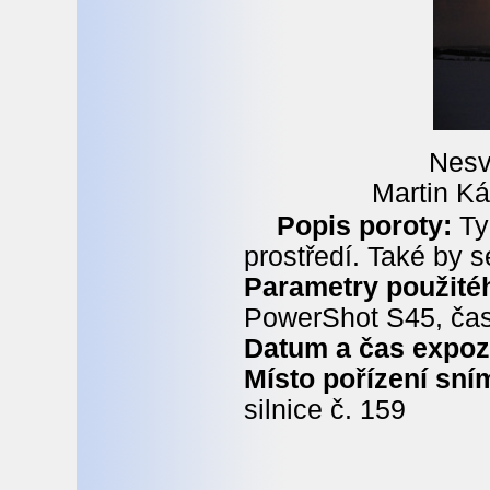
Nesv
Martin K
Popis poroty:
Ty
prostředí. Také by s
Parametry použitéh
PowerShot S45, čas 
Datum a čas expoz
Místo pořízení sní
silnice č. 159