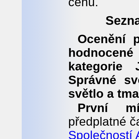
cenu.
Sezna
Ocenění p
hodnocen
kategorie 
Správné sv
světlo a tma
První mí
předplatné č
Společností 