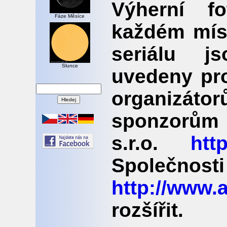
Výherní f
Fáze Měsíce
každém míst
seriálu js
Slunce
uvedeny pro
organizá
sponzorům
s.r.o.
htt
Společ
http://www.a
rozšířit.