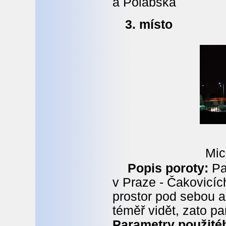
a Polabská
3. místo
Mic
Popis poroty:
Pa
v Praze - Čakovicích
prostor pod sebou a
téměř vidět, zato pa
Parametry použitéh