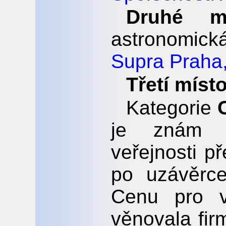
Druhé mí
astronomick
Supra Praha,
Třetí místo
Kategorie
je znám n
veřejnosti p
po uzávěrce
Cenu pro v
věnovala fi