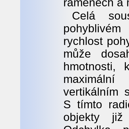
ramenech a 
Celá sou
pohyblivém
rychlost poh
může dosah
hmotnosti, 
maximální
vertikálním 
S tímto rad
objekty j