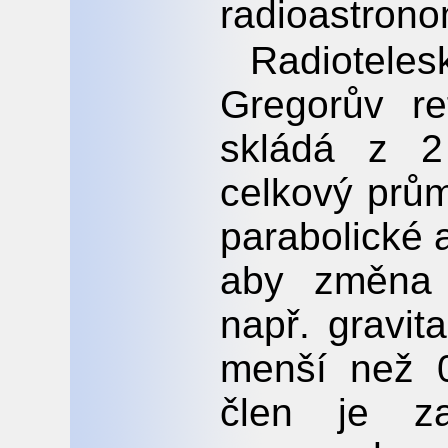
radioastrono
Radiotele
Gregorův re
skládá z 
celkový prům
parabolické 
aby změna j
např. gravit
menší než 0
člen je z