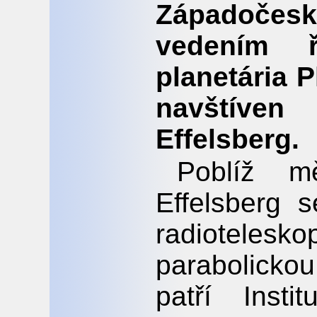
Západočes
vedením ř
planetária 
navštíven
Effelsberg.
Poblíž mě
Effelsberg 
radiotel
parabolicko
patří Inst