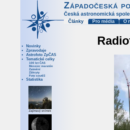
Západočeská p
Česká astronomická spole
Články
Pro média
O 
Radio
Novinky
Zpravodaje
Astrofoto ZpČAS
Tematické celky
100 let ČAS
Messier maratón
Zatmění
Zákryty
Foto soutěž
Statistika
Zajímavý snímek