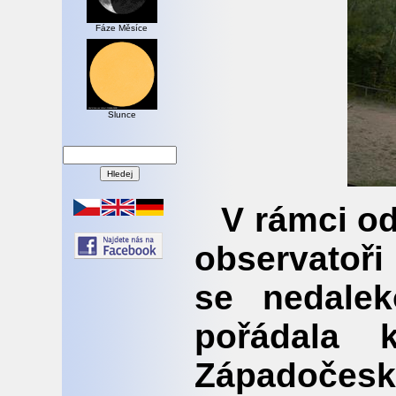
Fáze Měsíce
Slunce
V rámci o
observatoři
se nedale
pořádala 
Západočesk