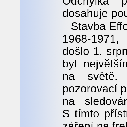
Odchylka p
dosahuje po
Stavba Effe
1968-1971,
došlo 1. srp
byl největš
na světě.
pozorovací 
na sledová
S tímto přís
záření na fr