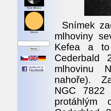
Fáze Měsíce
Snímek za
mlhoviny se
Slunce
Kefea a to
Cederbald 
mlhovinu 
nahoře). Z
NGC 7822 j
protáhlým 