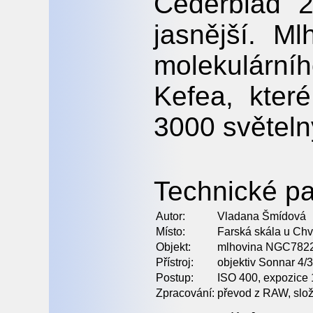
Cederblad 2
jasnější. Ml
molekulárn
Kefea, kter
3000 světeln
Technické pa
Autor:
Vladana Šmídová
Místo:
Farská skála u Chv
Objekt:
mlhovina NGC7822
Přístroj:
objektiv Sonnar 4
Postup:
ISO 400, expozice 1
Zpracování:
převod z RAW, slož