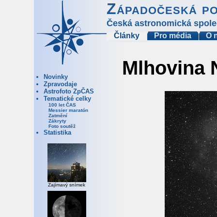
Západočeská p
Česká astronomická spole
Články
Pro média
O 
Mlhovina 
Novinky
Zpravodaje
Astrofoto ZpČAS
Tematické celky
100 let ČAS
Messier maratón
Zatmění
Zákryty
Foto soutěž
Statistika
Zajímavý snímek