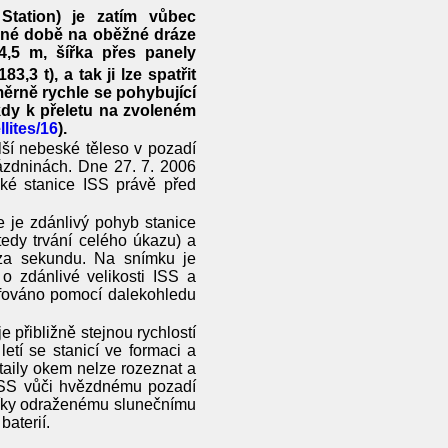
Station) je zatím vůbec
sné době na oběžné dráze
4,5 m, šířka přes panely
3,3 t), a tak ji lze spatřit
ěrně rychle se pohybující
 kdy k přeletu na zvoleném
lites/16
).
ší nebeské těleso v pozadí
rázdninách. Dne 27. 7. 2006
cké stanice ISS právě před
e je zdánlivý pohyb stanice
tedy trvání celého úkazu) a
 za sekundu. Na snímku je
o zdánlivé velikosti ISS a
afováno pomocí dalekohledu
 přibližně stejnou rychlostí
etí se stanicí ve formaci a
taily okem nelze rozeznat a
 ISS vůči hvězdnému pozadí
 díky odraženému slunečnímu
aterií.