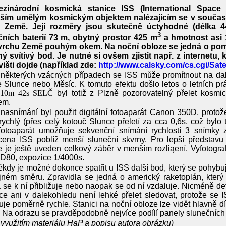
ezinárodní kosmická stanice ISS (International Space 
tším umělým kosmickým objektem nalézajícím se v souča
 Země. Její rozměry jsou skutečně úctyhodné (délka 4
3
čních baterií 73 m, obytný prostor 425 m
a hmotnost asi 18
ovrchu Země pouhým okem. Na noční obloze se jedná o pom
ý svítivý bod. Je nutné si ovšem zjistit např. z internetu,
išti dojde (například zde:
http://www.calsky.com/cs.cgi/Satel
některých vzácných případech se ISS může promítnout na dal
e Slunce nebo Měsíc. K tomuto efektu došlo letos o letních p
 10m 42s SELČ
byl totiž z Plzně pozorovatelný přelet kosmi
em.
nasnímání byl použit digitální fotoaparát Canon 350D, protož
rychlý (přes celý kotouč Slunce přeletí za cca 0,6s, což bylo 
 fotoaparát umožňuje sekvenční snímání rychlostí 3 snímky
ena ISS poblíž menší sluneční skvrny. Pro lepší představu 
 je ještě uveden celkový záběr v menším rozliąení. Vyfotogr
D80, expozice 1/4000s.
kdy je možné dokonce spatřit u ISS další bod, který se pohybuje
jném směru. Zpravidla se jedná o americký raketoplán, který l
 se k ní přibližuje nebo naopak se od ní vzdaluje. Nicméně de
e ani v dalekohledu není lehké přelet sledovat, protože se
je poměrně rychle. Stanici na noční obloze lze vidět hlavně
. Na odrazu se pravděpodobně nejvíce podílí panely slunečních b
 využitím materiálu HaP a popisu autora obrázku)