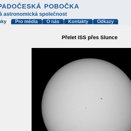
padočeská pobočka
á astronomická společnost
nky
Pro média
O nás
Kontakty
Odkazy
Přelet ISS přes Slunce