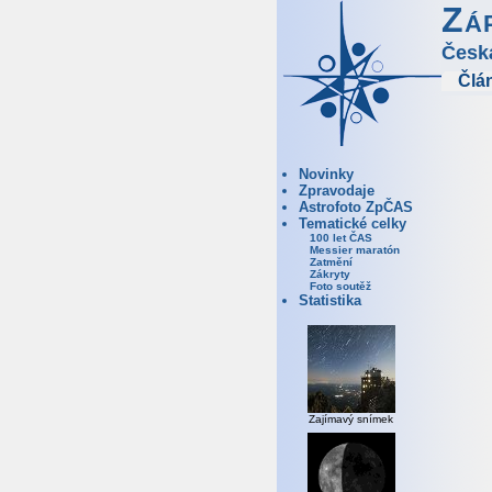
Zá
Česk
Člá
Novinky
Zpravodaje
Astrofoto ZpČAS
Tematické celky
100 let ČAS
Messier maratón
Zatmění
Zákryty
Foto soutěž
Statistika
Zajímavý snímek