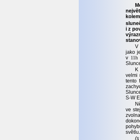
M
nejvě
kolem
slune
i z p
výrazn
stanov
V 
jako j
v
11h
Slunc
K 
velmi 
tento
zachyc
Slunce
S-W E
Ně
ve ste
zvolna
dokonc
pohybu
světlu
(s