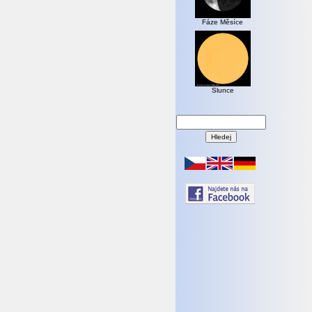
Fáze Měsíce
Slunce