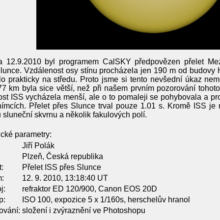
a 12.9.2010 byl programem CalSKY předpovězen přelet Mez
lunce. Vzdálenost osy stínu procházela jen 190 m od budovy H
o prakticky na středu. Proto jsme si tento nevšední úkaz nemo
7 km byla sice větší, než při našem prvním pozorování tohot
kost ISS vycházela menší, ale o to pomaleji se pohybovala a prot
nímcích. Přelet přes Slunce trval pouze 1.01 s. Kromě ISS j
u sluneční skvrnu a několik fakulových polí.
cké parametry:
Jiří Polák
Plzeň, Česká republika
:
Přelet ISS přes Slunce
:
12. 9. 2010, 13:18:40 UT
j:
refraktor ED 120/900, Canon EOS 20D
p:
ISO 100, expozice 5 x 1/160s, herschelův hranol
ování:
složení i zvýraznění ve Photoshopu