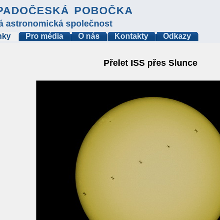
padočeská pobočka
á astronomická společnost
nky
Pro média
O nás
Kontakty
Odkazy
Přelet ISS přes Slunce