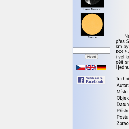
Fáze Měsíce
N
Slunce
přes S
km byl
ISS 57
i veli
pěti s
i jedn
Techni
Autor:
Místo:
Objekt
Datum
Přístro
Postu
Zprac