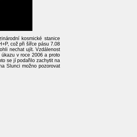
inárodní kosmické stanice
+P, což při šířce pásu 7.08
hli nechat ujít. Vzdálenost
o úkazu v roce 2006 a proto
o se jí podařilo zachytit na
e na Slunci možno pozorovat