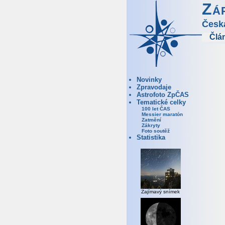
Zá
Česk
Člá
Novinky
Zpravodaje
Astrofoto ZpČAS
Tematické celky
100 let ČAS
Messier maratón
Zatmění
Zákryty
Foto soutěž
Statistika
Zajímavý snímek