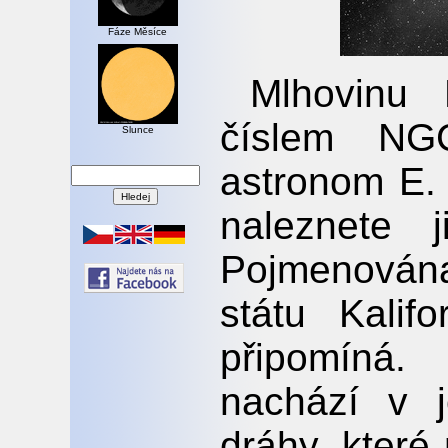
Fáze Měsíce
Mlhovinu 
číslem NGC
Slunce
astronom E.
naleznete 
Pojmenován
státu Kalif
připomíná
nachází v 
dráhy, které