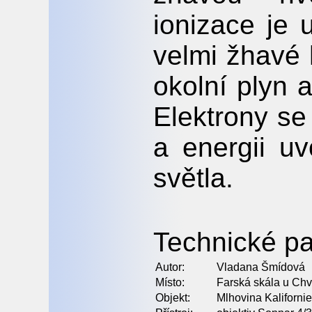
ionizace je u
velmi žhavé 
okolní plyn a
Elektrony se
a energii uv
světla.
Technické pa
Autor:
Vladana Šmídová
Místo:
Farská skála u Chv
Objekt:
Mlhovina Kaliforn