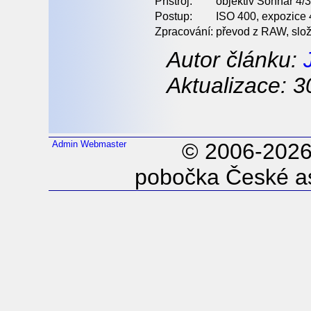
Přístroj:
objektiv Sonnar 4
Postup:
ISO 400, expozice 4
Zpracování:
převod z RAW, slož
Autor článku:
Aktualizace: 3
Admin
Webmaster
© 2006-202
pobočka České as