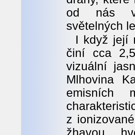
od nás v
světelných le
I když její
činí cca 2,
vizuální jas
Mlhovina Ka
emisních 
charakteri
z ionizované
žhavou hv