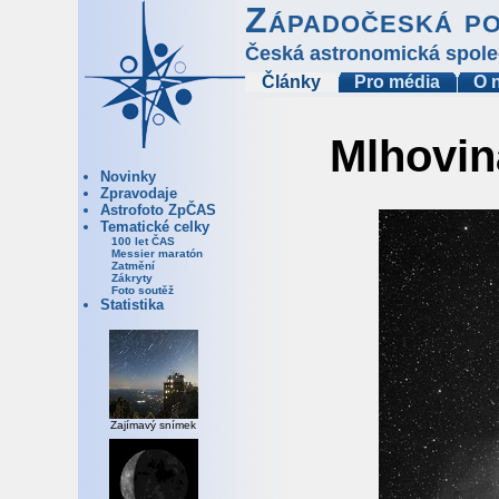
Západočeská p
Česká astronomická spole
Články
Pro média
O 
Mlhovin
Novinky
Zpravodaje
Astrofoto ZpČAS
Tematické celky
100 let ČAS
Messier maratón
Zatmění
Zákryty
Foto soutěž
Statistika
Zajímavý snímek