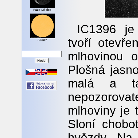
Fáze Měsíce
IC1396 je
tvoří otevř
Slunce
mlhovinou 
Plošná jasno
malá a ta
nepozorova
mlhoviny je
Sloní chobot
hvězdy. Na 