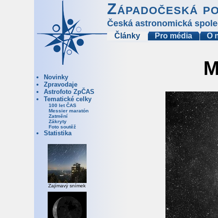
Západočeská p
Česká astronomická spole
Články
Pro média
O 
M
Novinky
Zpravodaje
Astrofoto ZpČAS
Tematické celky
100 let ČAS
Messier maratón
Zatmění
Zákryty
Foto soutěž
Statistika
Zajímavý snímek