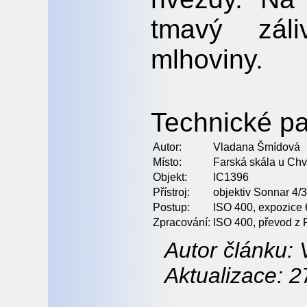
tmavý zál
mlhoviny.
Technické pa
Autor:
Vladana Šmídová
Místo:
Farská skála u Chv
Objekt:
IC1396
Přístroj:
objektiv Sonnar 4
Postup:
ISO 400, expozice 6
Zpracování:
ISO 400, převod z 
Autor článku:
Aktualizace: 2