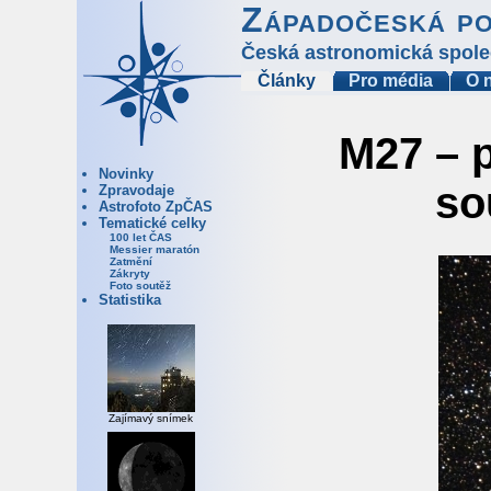
Západočeská p
Česká astronomická spole
Články
Pro média
O 
M27 – p
Novinky
so
Zpravodaje
Astrofoto ZpČAS
Tematické celky
100 let ČAS
Messier maratón
Zatmění
Zákryty
Foto soutěž
Statistika
Zajímavý snímek