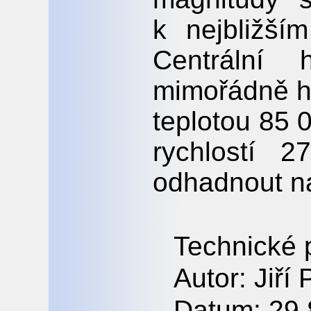
k nejbližší
Centrální
mimořádně ho
teplotou 85 
rychlostí 2
odhadnout na
Technické 
Autor: Jiří 
Datum: 29.