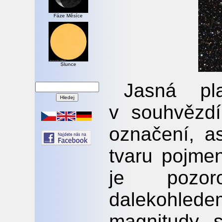
Fáze Měsíce
Slunce
Jasná pl
v souhvězdí
označení, a
tvaru pojme
je pozor
dalekohled
magnitudy s