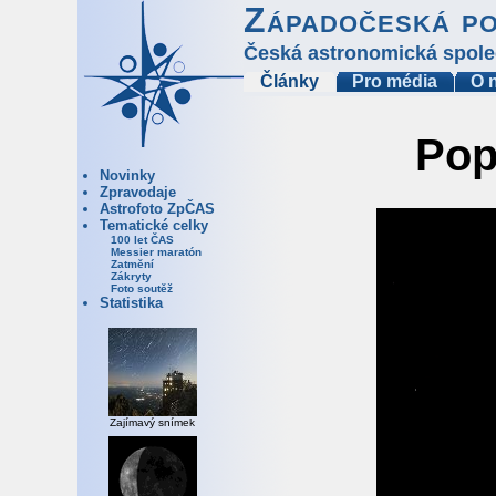
Západočeská p
Česká astronomická spole
Články
Pro média
O 
Pop
Novinky
Zpravodaje
Astrofoto ZpČAS
Tematické celky
100 let ČAS
Messier maratón
Zatmění
Zákryty
Foto soutěž
Statistika
Zajímavý snímek