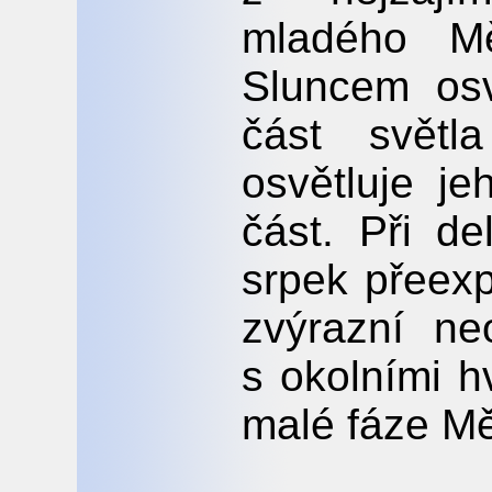
mladého Mě
Sluncem osv
část světl
osvětluje j
část. Při de
srpek přeexp
zvýrazní ne
s okolními h
malé fáze Mě