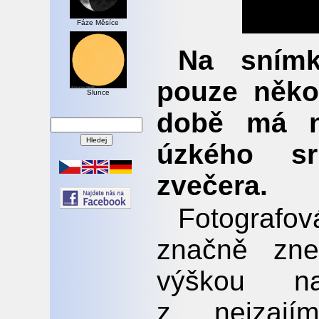
Fáze Měsíce
Na snímk
pouze něko
Slunce
době má n
úzkého s
zvečera.
Fotografov
značně zne
výškou n
z nejzajím